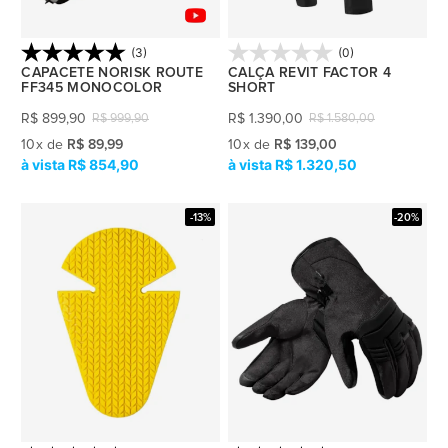
(3)
(0)
CAPACETE NORISK ROUTE
CALÇA REVIT FACTOR 4
FF345 MONOCOLOR
SHORT
R$
899,90
R$
1.390,00
R$
999,90
R$
1.580,00
10
x
de
R$ 89,99
10
x
de
R$ 139,00
R$ 854,90
R$ 1.320,50
-13%
-20%