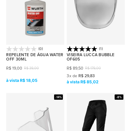
(0)
(1)
REPELENTE DE ÁGUA WATER
VISEIRA LUCCA BUBBLE
OFF 30ML
OF605
R$
19,00
R$
89,50
R$
39,00
R$
179,00
3
x
de
R$ 29,83
R$ 18,05
R$ 85,02
-14%
-8%