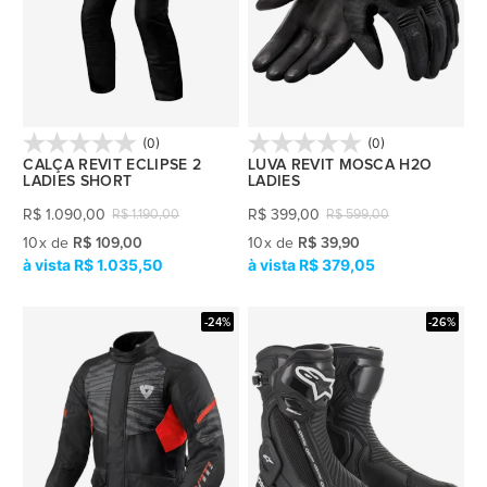
(0)
(0)
CALÇA REVIT ECLIPSE 2
LUVA REVIT MOSCA H2O
LADIES SHORT
LADIES
R$
1.090,00
R$
399,00
R$
1.190,00
R$
599,00
10
x
de
R$ 109,00
10
x
de
R$ 39,90
R$ 1.035,50
R$ 379,05
-24%
-26%