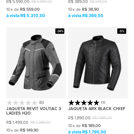
R$
5.590,00
R$
389,00
R$
5.990,00
R$
549,00
10
x
de
R$ 559,00
10
x
de
R$ 38,90
R$ 5.310,50
R$ 369,55
-34%
-5%
(0)
(1)
JAQUETA REVIT VOLTIAC 3
JAQUETA ARX BLACK CHIEF
LADIES H2O
R$
1.890,00
R$
1.990,00
R$
1.499,00
R$
2.299,00
10
x
de
R$ 189,00
10
x
de
R$ 149,90
R$ 1.795,50