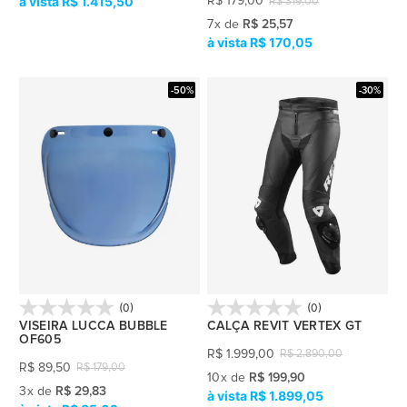
R$ 1.415,50
R$
179,00
R$
319,00
7
x
de
R$ 25,57
R$ 170,05
-50%
-30%
(0)
(0)
VISEIRA LUCCA BUBBLE
CALÇA REVIT VERTEX GT
OF605
R$
1.999,00
R$
2.890,00
R$
89,50
R$
179,00
10
x
de
R$ 199,90
3
x
de
R$ 29,83
R$ 1.899,05