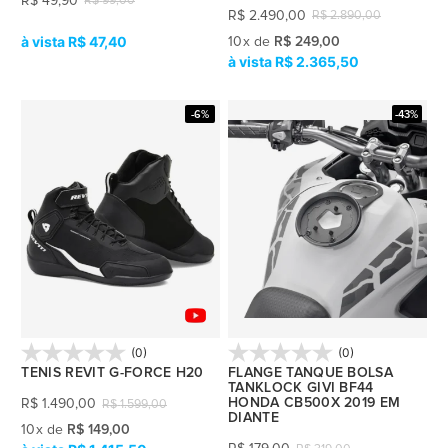
R$
49,90
R$
99,00
R$
2.490,00
R$
2.890,00
R$ 47,40
10
x
de
R$ 249,00
R$ 2.365,50
-6%
-43%
(0)
(0)
TENIS REVIT G-FORCE H20
FLANGE TANQUE BOLSA
TANKLOCK GIVI BF44
HONDA CB500X 2019 EM
R$
1.490,00
R$
1.599,00
DIANTE
10
x
de
R$ 149,00