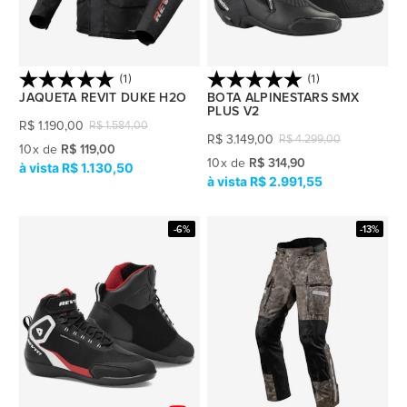
(1)
(1)
JAQUETA REVIT DUKE H2O
BOTA ALPINESTARS SMX
PLUS V2
R$
1.190,00
R$
1.584,00
R$
3.149,00
R$
4.299,00
10
x
de
R$ 119,00
10
x
de
R$ 314,90
R$ 1.130,50
R$ 2.991,55
-6%
-13%