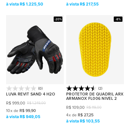
R$ 1.225,50
R$ 217,55
-20%
-8%
(0)
(2)
LUVA REVIT SAND 4 H2O
PROTETOR DE QUADRIL ARX
ARMANOX FL006 NIVEL 2
R$
999,00
R$
1.249,00
R$
109,00
R$
119,00
10
x
de
R$ 99,90
4
x
de
R$ 27,25
R$ 949,05
R$ 103,55