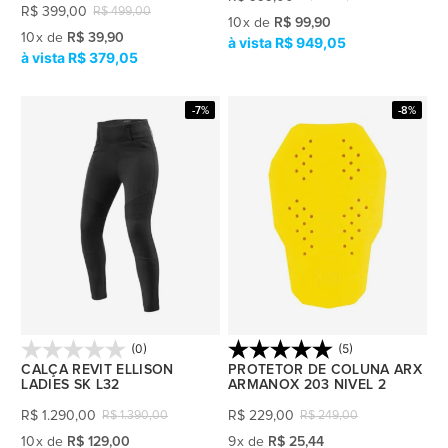
R$
399,00
R$
499,00
10
x
de
R$ 99,90
10
x
de
R$ 39,90
R$ 949,05
R$ 379,05
-7%
-8%
(0)
(5)
CALÇA REVIT ELLISON
PROTETOR DE COLUNA ARX
LADIES SK L32
ARMANOX 203 NIVEL 2
R$
1.290,00
R$
229,00
R$
1.390,00
R$
249,00
10
x
de
R$ 129,00
9
x
de
R$ 25,44