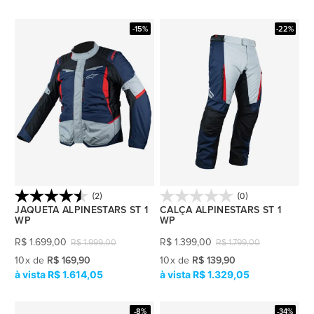
-15%
-22%
(2)
(0)
JAQUETA ALPINESTARS ST 1
CALÇA ALPINESTARS ST 1
WP
WP
R$
1.699,00
R$
1.399,00
R$
1.999,00
R$
1.799,00
10
x
de
R$ 169,90
10
x
de
R$ 139,90
R$ 1.614,05
R$ 1.329,05
-8%
-34%