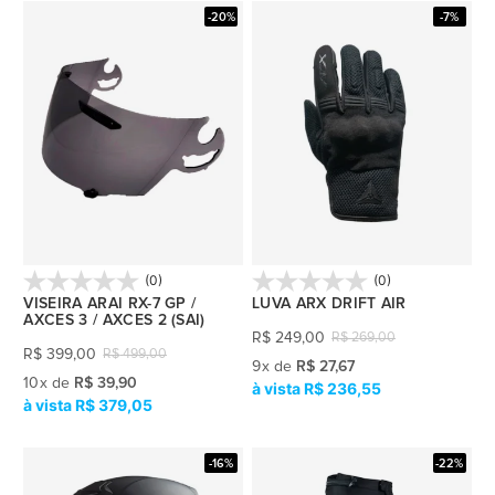
-20%
-7%
(0)
(0)
VISEIRA ARAI RX-7 GP /
LUVA ARX DRIFT AIR
AXCES 3 / AXCES 2 (SAI)
R$
249,00
R$
269,00
R$
399,00
R$
499,00
9
x
de
R$ 27,67
10
x
de
R$ 39,90
R$ 236,55
R$ 379,05
-16%
-22%