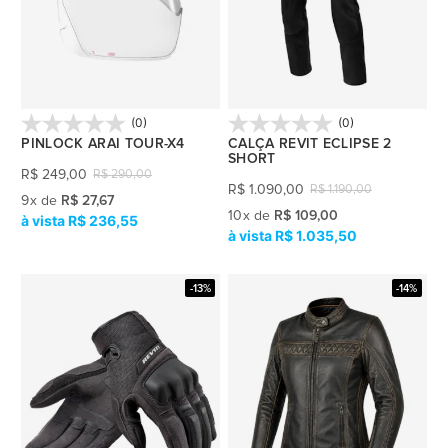
(0)
(0)
PINLOCK ARAI TOUR-X4
CALÇA REVIT ECLIPSE 2
SHORT
R$
249,00
R$
290,00
R$
1.090,00
R$
1.190,00
9
x
de
R$ 27,67
10
x
de
R$ 109,00
R$ 236,55
R$ 1.035,50
-13%
-14%