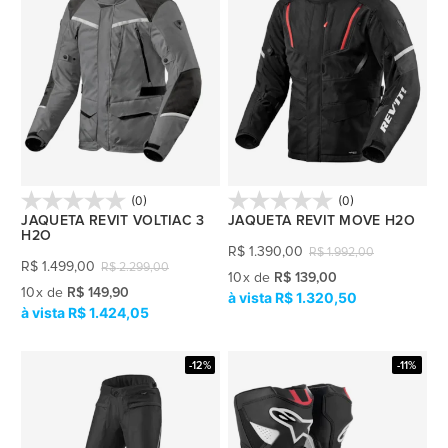
(0)
(0)
JAQUETA REVIT VOLTIAC 3
JAQUETA REVIT MOVE H2O
H2O
R$
1.390,00
R$
1.992,00
R$
1.499,00
R$
2.299,00
10
x
de
R$ 139,00
10
x
de
R$ 149,90
R$ 1.320,50
R$ 1.424,05
-12%
-11%