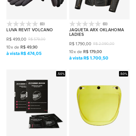
(0)
(0)
LUVA REVIT VOLCANO
JAQUETA ARX OKLAHOMA
LADIES
R$
499,00
R$
579,00
R$
1.790,00
R$
2.090,00
10
x
de
R$ 49,90
10
x
de
R$ 179,00
R$ 474,05
R$ 1.700,50
-50%
-50%