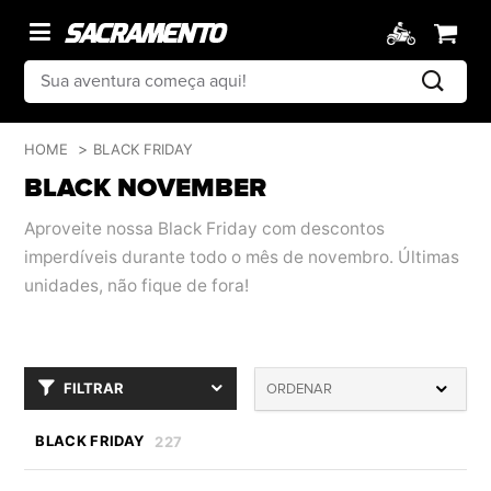
HOME
BLACK FRIDAY
BLACK NOVEMBER
Aproveite nossa Black Friday com descontos
imperdíveis durante todo o mês de novembro. Últimas
unidades, não fique de fora!
FILTRAR
ORDENAR
BLACK FRIDAY
227