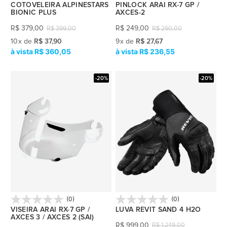
COTOVELEIRA ALPINESTARS
PINLOCK ARAI RX-7 GP /
BIONIC PLUS
AXCES-2
R$
379,00
R$
249,00
R$
399,00
R$
290,00
10
x
de
R$ 37,90
9
x
de
R$ 27,67
R$ 360,05
R$ 236,55
-20%
-20%
(0)
(0)
VISEIRA ARAI RX-7 GP /
LUVA REVIT SAND 4 H2O
AXCES 3 / AXCES 2 (SAI)
R$
999,00
R$
1.249,00