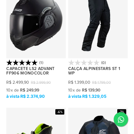
(1)
(0)
CAPACETE LS2 ADVANT
CALÇA ALPINESTARS ST 1
FF906 MONOCOLOR
WP
R$
2.499,90
R$
1.399,00
R$
2.999,90
R$
1.799,00
10
x
de
R$ 249,99
10
x
de
R$ 139,90
R$ 2.374,90
R$ 1.329,05
-6%
-7%