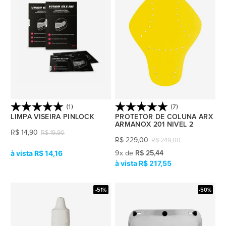
(1)
(7)
LIMPA VISEIRA PINLOCK
PROTETOR DE COLUNA ARX
ARMANOX 201 NIVEL 2
R$
14,90
R$
19,90
R$
229,00
R$
249,00
R$ 14,16
9
x
de
R$ 25,44
R$ 217,55
-51%
-50%