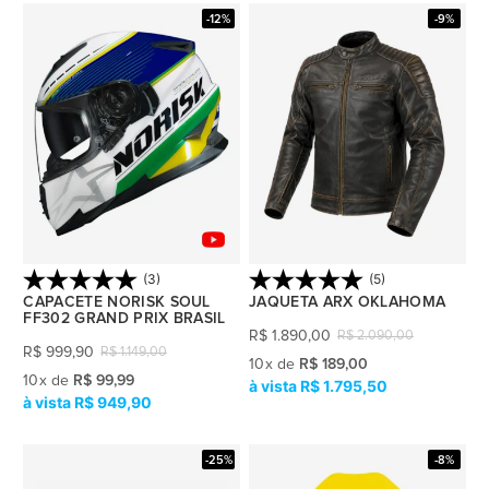
-12%
-9%
(3)
(5)
CAPACETE NORISK SOUL
JAQUETA ARX OKLAHOMA
FF302 GRAND PRIX BRASIL
R$
1.890,00
R$
2.090,00
R$
999,90
R$
1.149,00
10
x
de
R$ 189,00
10
x
de
R$ 99,99
R$ 1.795,50
R$ 949,90
-25%
-8%