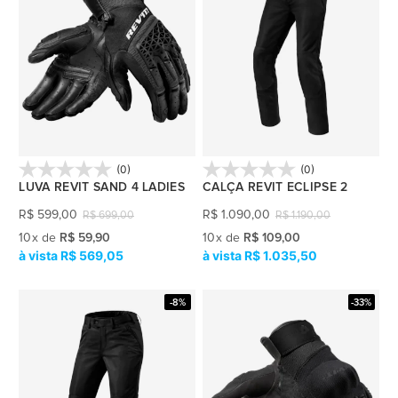
(0)
(0)
LUVA REVIT SAND 4 LADIES
CALÇA REVIT ECLIPSE 2
R$
599,00
R$
1.090,00
R$
699,00
R$
1.190,00
10
x
de
R$ 59,90
10
x
de
R$ 109,00
R$ 569,05
R$ 1.035,50
-8%
-33%