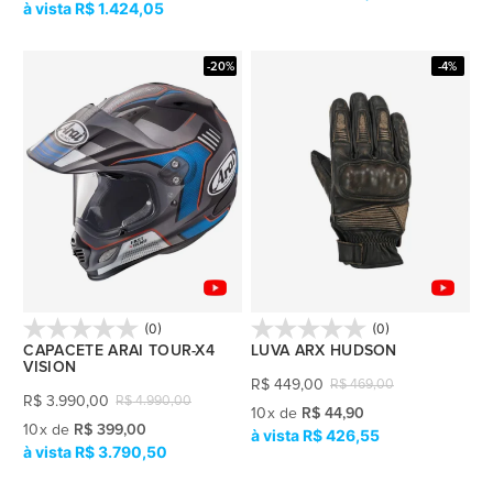
R$ 1.424,05
-20%
-4%
(0)
(0)
CAPACETE ARAI TOUR-X4
LUVA ARX HUDSON
VISION
R$
449,00
R$
469,00
R$
3.990,00
R$
4.990,00
10
x
de
R$ 44,90
10
x
de
R$ 399,00
R$ 426,55
R$ 3.790,50