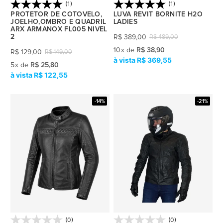
(1)
(1)
PROTETOR DE COTOVELO,
LUVA REVIT BORNITE H2O
JOELHO,OMBRO E QUADRIL
LADIES
ARX ARMANOX FL005 NIVEL
2
R$
389,00
R$
489,00
10
x
de
R$ 38,90
R$
129,00
R$
149,00
R$ 369,55
5
x
de
R$ 25,80
R$ 122,55
-14%
-21%
(0)
(0)