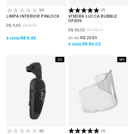
(0)
(1)
LIMPA INTERIOR PINLOCK
VISEIRA LUCCA BUBBLE
OF605
R$
9,90
R$
19,90
R$
89,50
R$
179,00
R$ 9,40
3
x
de
R$ 29,83
R$ 85,02
-5%
-14%
(0)
(1)