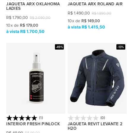
JAQUETA ARX OKLAHOMA
JAQUETA ARX ROLAND AIR
LADIES
R$
1.490,00
R$
1.890,00
R$
1.790,00
R$
2.090,00
10
x
de
R$ 149,00
10
x
de
R$ 179,00
R$ 1.415,50
R$ 1.700,50
-49%
-13%
(1)
(0)
INTERIOR FRESH PINLOCK
JAQUETA REVIT LEVANTE 2
H2O