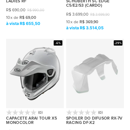
LADIES RF
SCHUBERTH SC EDGE
C5/E2/S3 (CARDO)
R$
690,00
R$
990,00
R$
3.699,00
R$
3.699,90
10
x
de
R$ 69,00
10
x
de
R$ 369,90
R$ 655,50
R$ 3.514,05
-6%
-29%
(0)
(0)
CAPACETE ARAI TOUR X5
SPOILER DO DIFUSOR RX-7V
MONOCOLOR
RACING DF-X2