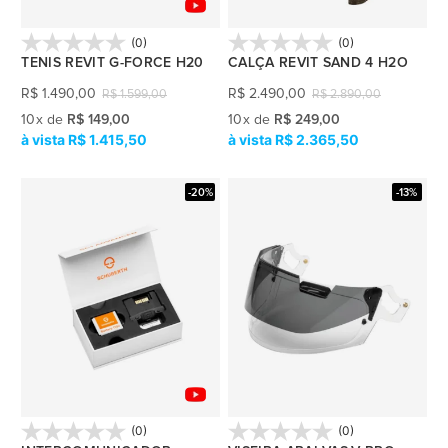
(0)
(0)
TENIS REVIT G-FORCE H20
CALÇA REVIT SAND 4 H2O
R$
1.490,00
R$
2.490,00
R$
1.599,00
R$
2.890,00
10
x
de
R$ 149,00
10
x
de
R$ 249,00
R$ 1.415,50
R$ 2.365,50
-20%
-13%
(0)
(0)