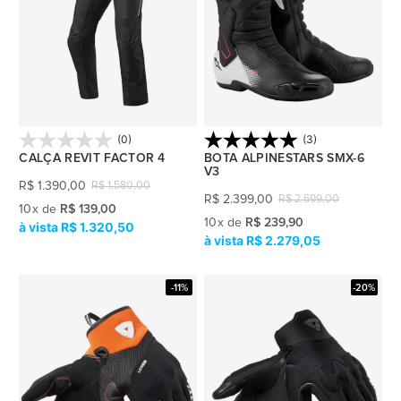
(0)
(3)
CALÇA REVIT FACTOR 4
BOTA ALPINESTARS SMX-6
V3
R$
1.390,00
R$
1.580,00
R$
2.399,00
R$
2.699,00
10
x
de
R$ 139,00
10
x
de
R$ 239,90
R$ 1.320,50
R$ 2.279,05
-11%
-20%