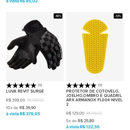
R$ 85,02
-18%
-13%
(1)
(1)
LUVA REVIT SURGE
PROTETOR DE COTOVELO,
JOELHO,OMBRO E QUADRIL
ARX ARMANOX FL004 NIVEL
R$
399,00
R$
489,00
2
10
x
de
R$ 39,90
R$ 379,05
R$
129,00
R$
149,00
5
x
de
R$ 25,80
R$ 122,55