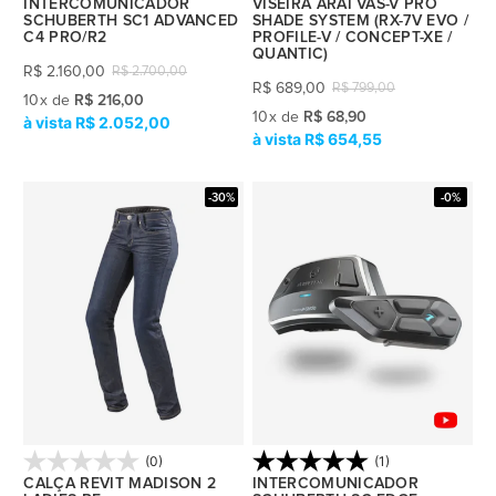
INTERCOMUNICADOR
VISEIRA ARAI VAS-V PRO
SCHUBERTH SC1 ADVANCED
SHADE SYSTEM (RX-7V EVO /
C4 PRO/R2
PROFILE-V / CONCEPT-XE /
QUANTIC)
R$
2.160,00
R$
2.700,00
R$
689,00
R$
799,00
10
x
de
R$ 216,00
10
x
de
R$ 68,90
R$ 2.052,00
R$ 654,55
-30%
-0%
(0)
(1)
CALÇA REVIT MADISON 2
INTERCOMUNICADOR