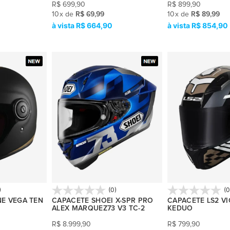
R$
699,90
R$
899,90
10
x
de
R$ 69,99
10
x
de
R$ 89,99
R$ 664,90
R$ 854,90
)
(0)
(0
NE VEGA TEN
CAPACETE SHOEI X-SPR PRO
CAPACETE LS2 VI
ALEX MARQUEZ73 V3 TC-2
KEDUO
R$
8.999,90
R$
799,90