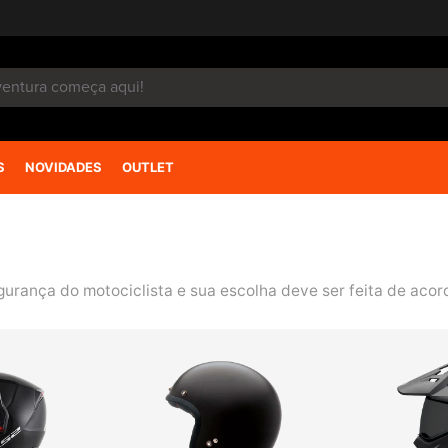
S
NOVIDADES
OUTLET
urança do motociclista e sua escolha deve ser feita de acor