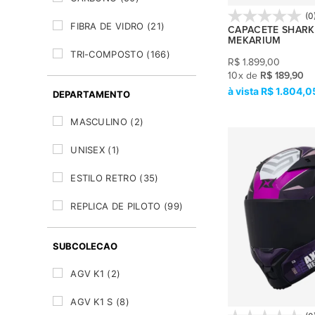
SHOEI
(47)
(0
FIBRA DE VIDRO
(21)
CAPACETE SHARK 
SMK
(8)
MEKARIUM
TRI-COMPOSTO
(166)
TEXX
(7)
R$
1.899,00
10
x
de
R$ 189,90
R$ 1.804,0
DEPARTAMENTO
MASCULINO
(2)
UNISEX
(1)
ESTILO RETRO
(35)
REPLICA DE PILOTO
(99)
SUBCOLECAO
AGV K1
(2)
AGV K1 S
(8)