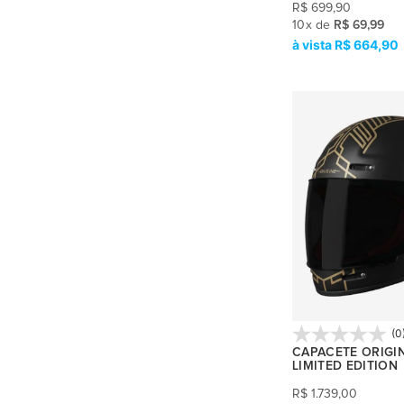
R$
699,90
10
x
de
R$ 69,99
LS2 ADVANT FF906
(2)
R$ 664,90
LS2 ADVANT X FF901
(8)
LS2 ADVANT X CARBON FF901
(3)
LS2 AIRFLOW II OF616
(8)
LS2 ARROW FF323
(2)
LS2 CLASSIC FF358
(26)
LS2 PRO FF358
(13)
LS2 CLASSIC S FF358
(5)
LS2 DRAGON FF807
(1)
(0
CAPACETE ORIGI
LS2 DRIFTER OF606
(3)
LIMITED EDITION
LS2 EXPLORER C MX701
(6)
R$
1.739,00