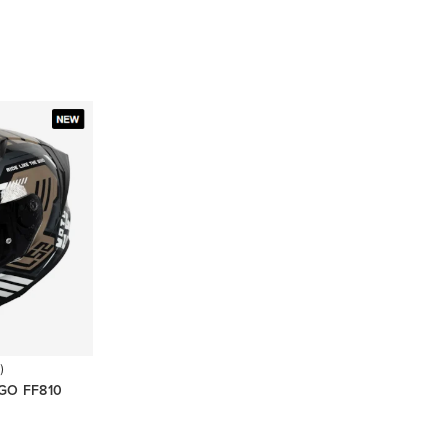
)
GO FF810