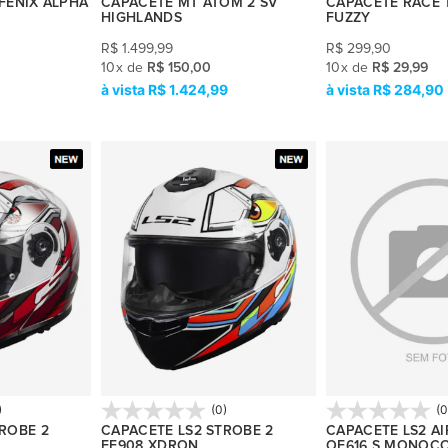
FENIX ALPHA
CAPACETE MT ATOM 2 SV
CAPACETE RACE 
HIGHLANDS
FUZZY
R$
1.499,99
R$
299,90
10
x
de
R$ 150,00
10
x
de
R$ 29,99
R$ 1.424,99
R$ 284,90
)
(0)
(0
ROBE 2
CAPACETE LS2 STROBE 2
CAPACETE LS2 AI
FF908 XDRON
OF616 S MONOC