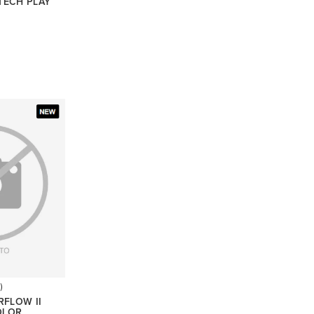
TECH PLAY
)
RFLOW II
OLOR