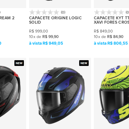
)
(0)
(0
TREAM 2
CAPACETE ORIGINE LOGIC
CAPACETE KYT T
SOLID
XAVI FORES CRO
R$
999,00
R$
849,00
10
x
de
R$ 99,90
10
x
de
R$ 84,90
0
R$ 949,05
R$ 806,55