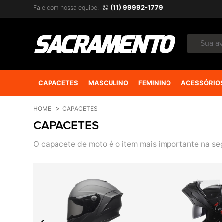
(11) 99992-1779
Fale com nossa equipe:
CAPACETES
MASCULINO
FEMININO
ACESSÓRIO
HOME
CAPACETES
CAPACETES
O capacete de moto é o item mais importante na seg