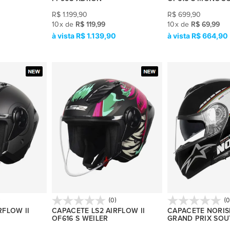
R$
1.199,90
R$
699,90
10
x
de
R$ 119,99
10
x
de
R$ 69,99
0
R$ 1.139,90
R$ 664,90
)
(0)
(0
RFLOW II
CAPACETE LS2 AIRFLOW II
CAPACETE NORISK
OF616 S WEILER
GRAND PRIX SOU