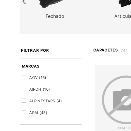
Fechado
Articul
CAPACETES
FILTRAR
POR
741
MARCAS
AGV
(16)
AIROH
(10)
ALPINESTARS
(4)
ARAI
(48)
AXXIS
(23)