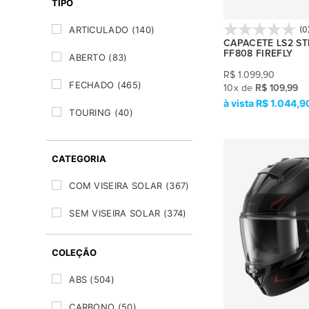
TIPO
HJC
(33)
(0
ARTICULADO
(140)
IMS
(3)
CAPACETE LS2 S
FF808 FIREFLY
ABERTO
(83)
KYT
(55)
R$
1.099,90
FECHADO
(465)
10
x
de
R$ 109,99
LS2
(202)
R$ 1.044,9
TOURING
(40)
MT
(92)
OFF ROAD
(13)
NOLAN
(1)
CATEGORIA
NORISK
(90)
COM VISEIRA SOLAR
(367)
ORIGINE
(25)
SEM VISEIRA SOLAR
(374)
RACE TECH
(21)
COLEÇÃO
SCHUBERTH
(32)
ABS
(504)
SHARK
(24)
CARBONO
(50)