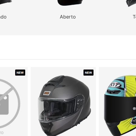
ado
Aberto
T