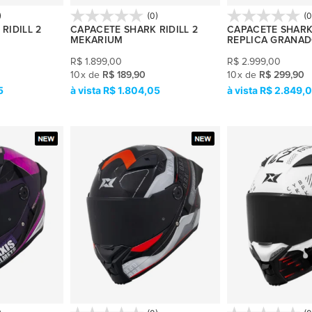
)
(0)
(0
RIDILL 2
CAPACETE SHARK RIDILL 2
CAPACETE SHARK
MEKARIUM
REPLICA GRANA
R$
1.899,00
R$
2.999,00
10
x
de
R$ 189,90
10
x
de
R$ 299,90
5
R$ 1.804,05
R$ 2.849,