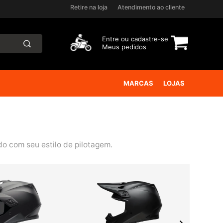
Retire na loja
Atendimento ao cliente
Entre ou
cadastre-se
Meus pedidos
MARCAS
LOJAS
do com seu estilo de pilotagem.