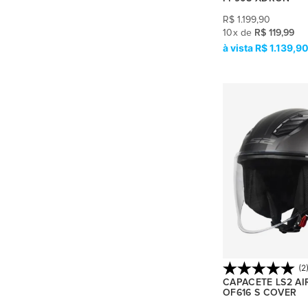
HJC RPHA 11
(3)
R$
1.199,90
HJC RPHA 12
(3)
10
x
de
R$ 119,99
R$ 1.139,9
HJC RPHA 90S
(1)
HJC RPHA 91
(4)
KYT D-CITY
(5)
KYT NF-J
(2)
KYT R2R
(7)
KYT NX RACE
(3)
KYT NZ-RACE
(4)
KYT STRIKER 2V
(1)
(2
KYT TT-COURSE
(26)
CAPACETE LS2 AI
OF616 S COVER
KYT TT-REVO
(7)