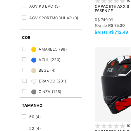
(0
AGV K3 EVO
(3)
CAPACETE AXXIS 
ESSENCE
AGV SPORTMODULAR
(3)
R$
749,99
10
x
de
R$ 75,00
AIROH COMMANDER 2
(9)
R$ 712,49
COR
AIROH MATHISSE
(1)
AMARELO
(98)
ALPINESTARS SR10
(4)
AZUL
(220)
ARAI CONCEPT-XE
(7)
BEGE
(4)
ARAI MX-V EVO
(7)
BRANCO
(201)
ARAI QUANTIC
(9)
CINZA
(125)
ARAI RX-7V EVO
(14)
LARANJA
(34)
TAMANHO
ARAI TOUR-X4
(3)
MARROM
(2)
50
(4)
ARAI TOUR-X5
PRATA
(22)
(8)
(0
52
(4)