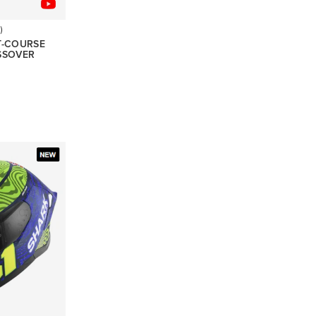
)
T-COURSE
SSOVER