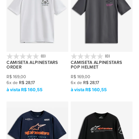
(0)
(0)
CAMISETA ALPINESTARS
CAMISETA ALPINESTARS
ORDER
POP HELMET
R$
169,00
R$
169,00
6
x
de
R$ 28,17
6
x
de
R$ 28,17
R$ 160,55
R$ 160,55