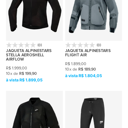
(0)
(0)
JAQUETA ALPINESTARS
JAQUETA ALPINESTARS
STELLA AEROSHELL
FLIGHT AIR
AIRFLOW
R$
1.899,00
R$
1.999,00
10
x
de
R$ 189,90
10
x
de
R$ 199,90
R$ 1.804,05
R$ 1.899,05