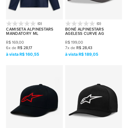
(0)
(0)
CAMISETA ALPINESTARS
BONÉ ALPINESTARS
MANDATORY ML
AGELESS CURVE AG
R$
169,00
R$
199,00
6
x
de
R$ 28,17
7
x
de
R$ 28,43
R$ 160,55
R$ 189,05