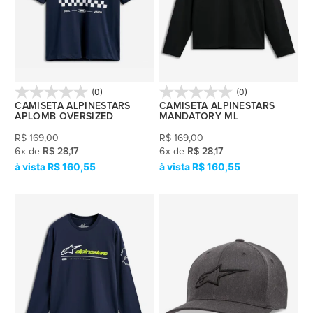
(0)
(0)
CAMISETA ALPINESTARS
CAMISETA ALPINESTARS
APLOMB OVERSIZED
MANDATORY ML
R$
169,00
R$
169,00
6
x
de
R$ 28,17
6
x
de
R$ 28,17
R$ 160,55
R$ 160,55