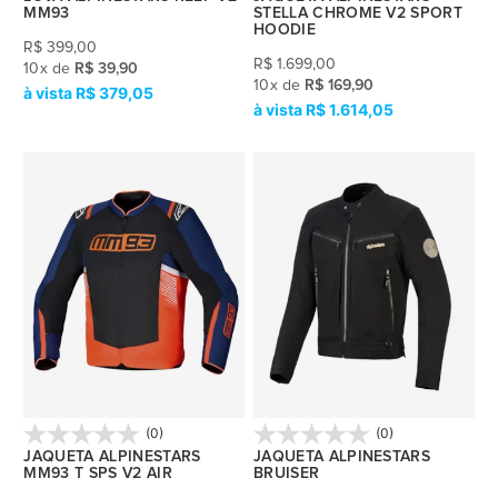
MM93
STELLA CHROME V2 SPORT
HOODIE
R$
399,00
R$
1.699,00
10
x
de
R$ 39,90
10
x
de
R$ 169,90
R$ 379,05
R$ 1.614,05
(0)
(0)
JAQUETA ALPINESTARS
JAQUETA ALPINESTARS
MM93 T SPS V2 AIR
BRUISER