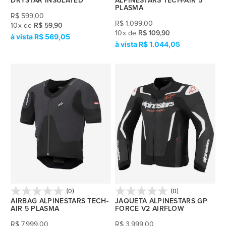
DRYSTAR INSULATED
ALPINESTARS TECH-AIR 5
PLASMA
R$
599,00
R$
1.099,00
10
x
de
R$ 59,90
10
x
de
R$ 109,90
R$ 569,05
R$ 1.044,05
(0)
(0)
AIRBAG ALPINESTARS TECH-
JAQUETA ALPINESTARS GP
AIR 5 PLASMA
FORCE V2 AIRFLOW
R$
7.999,00
R$
3.999,00