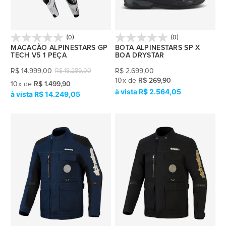
(0)
(0)
MACACÃO ALPINESTARS GP
BOTA ALPINESTARS SP X
TECH V5 1 PEÇA
BOA DRYSTAR
R$
14.999,00
R$
2.699,00
R$
18.289,00
10
x
de
R$ 269,90
10
x
de
R$ 1.499,90
R$ 2.564,05
R$ 14.249,05