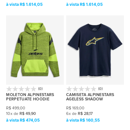
R$ 1.614,05
R$ 1.614,05
(0)
(0)
MOLETON ALPINESTARS
CAMISETA ALPINESTARS
PERPETUATE HOODIE
AGELESS SHADOW
R$
499,00
R$
169,00
10
x
de
R$ 49,90
6
x
de
R$ 28,17
R$ 474,05
R$ 160,55