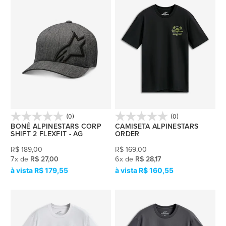
(0)
(0)
BONÉ ALPINESTARS CORP
CAMISETA ALPINESTARS
SHIFT 2 FLEXFIT - AG
ORDER
R$
189,00
R$
169,00
7
x
de
R$ 27,00
6
x
de
R$ 28,17
R$ 179,55
R$ 160,55