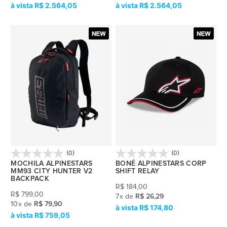
R$ 2.564,05
R$ 2.564,05
(0)
(0)
MOCHILA ALPINESTARS
BONÉ ALPINESTARS CORP
MM93 CITY HUNTER V2
SHIFT RELAY
BACKPACK
R$
184,00
R$
799,00
7
x
de
R$ 26,29
10
x
de
R$ 79,90
R$ 174,80
R$ 759,05