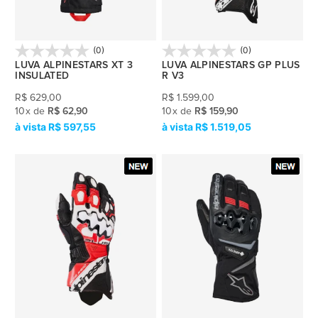
(0)
(0)
LUVA ALPINESTARS XT 3
LUVA ALPINESTARS GP PLUS
INSULATED
R V3
R$
629,00
R$
1.599,00
10
x
de
R$ 62,90
10
x
de
R$ 159,90
R$ 597,55
R$ 1.519,05