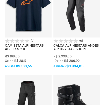
(0)
(0)
CAMISETA ALPINESTARS
CALÇA ALPINESTARS ANDES
AGELESS 2.0
AIR DRYSTAR SHORT
R$
169,00
R$
2.099,00
6
x
de
R$ 28,17
10
x
de
R$ 209,90
R$ 160,55
R$ 1.994,05