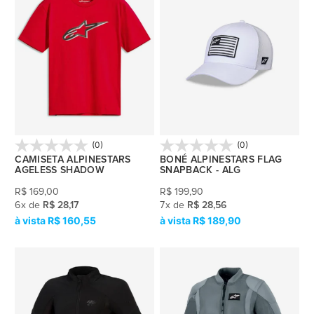
(0)
(0)
CAMISETA ALPINESTARS
BONÉ ALPINESTARS FLAG
AGELESS SHADOW
SNAPBACK - ALG
R$
169,00
R$
199,90
6
x
de
R$ 28,17
7
x
de
R$ 28,56
R$ 160,55
R$ 189,90