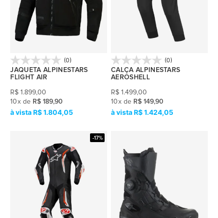
(0)
(0)
JAQUETA ALPINESTARS
CALÇA ALPINESTARS
FLIGHT AIR
AEROSHELL
R$
1.899,00
R$
1.499,00
10
x
de
R$ 189,90
10
x
de
R$ 149,90
R$ 1.804,05
R$ 1.424,05
-17%