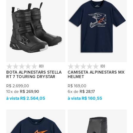
(0)
(0)
BOTA ALPINESTARS STELLA
CAMISETA ALPINESTARS MX
RT 7 TOURING DRYSTAR
HELMET
R$
2.699,00
R$
169,00
10
x
de
R$ 269,90
6
x
de
R$ 28,17
R$ 2.564,05
R$ 160,55