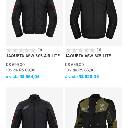
(0)
(0)
JAQUETA ASW 365 AIR LITE
JAQUETA ASW 365 LITE
R$
699,00
R$
659,00
10
x
de
R$ 69,90
10
x
de
R$ 65,90
R$ 664,05
R$ 626,05