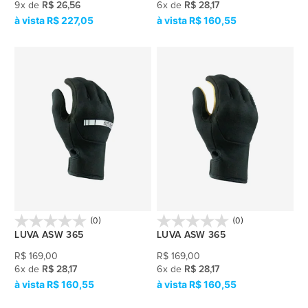
9
x
de
R$ 26,56
6
x
de
R$ 28,17
R$ 227,05
R$ 160,55
(0)
(0)
LUVA ASW 365
LUVA ASW 365
R$
169,00
R$
169,00
6
x
de
R$ 28,17
6
x
de
R$ 28,17
R$ 160,55
R$ 160,55