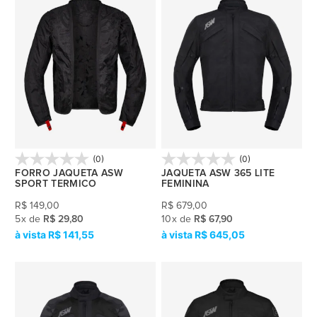
(0)
(0)
FORRO JAQUETA ASW
JAQUETA ASW 365 LITE
SPORT TERMICO
FEMININA
R$
149,00
R$
679,00
5
x
de
R$ 29,80
10
x
de
R$ 67,90
R$ 141,55
R$ 645,05