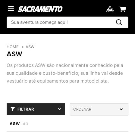
HOME
ASW
ASW
Os produtos ASW são nacionalmente conhecido pela
sua qualidade e custo-benefício, sua linha vai desde
vestuário até equipamentos para motociclista.
FILTRAR
ORDENAR
ASW
43