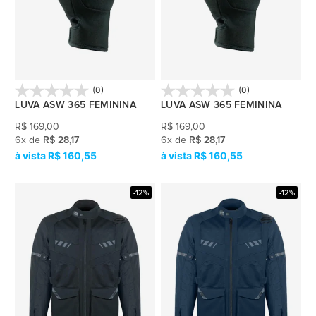
(0)
(0)
LUVA ASW 365 FEMININA
LUVA ASW 365 FEMININA
R$
169,00
R$
169,00
6
x
de
R$ 28,17
6
x
de
R$ 28,17
R$ 160,55
R$ 160,55
-12%
-12%