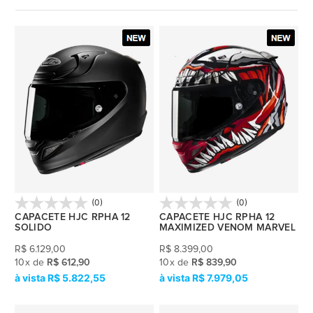
(0)
(0)
CAPACETE HJC RPHA 12
CAPACETE HJC RPHA 12
SOLIDO
MAXIMIZED VENOM MARVEL
R$
6.129,00
R$
8.399,00
10
x
de
R$ 612,90
10
x
de
R$ 839,90
R$ 5.822,55
R$ 7.979,05