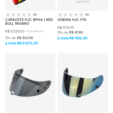
(0)
(0)
CAPACETE HJC RPHA 1 RED
VISEIRA HJC F70
BULL MISANO
R$
474,00
R$
9.339,00
R$
9.999,00
10
x
de
R$ 47,40
R$ 450,30
10
x
de
R$ 933,90
R$ 8.872,05