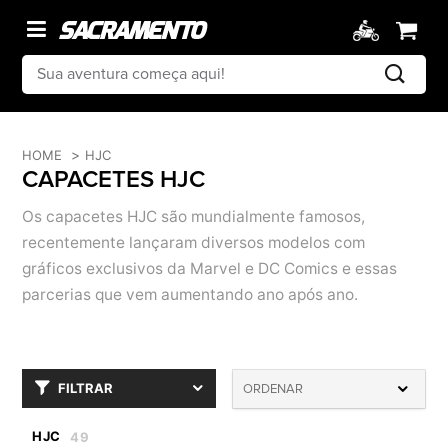
HOME
HJC
CAPACETES HJC
Os capacetes HJC são mundialmente famosos,
recentemente lançaram diversos modelos com
gráficos exclusivos da Marvel e DC Comics e essas
parcerias que vem aumentando ano após ano.
FILTRAR
ORDENAR
HJC
49