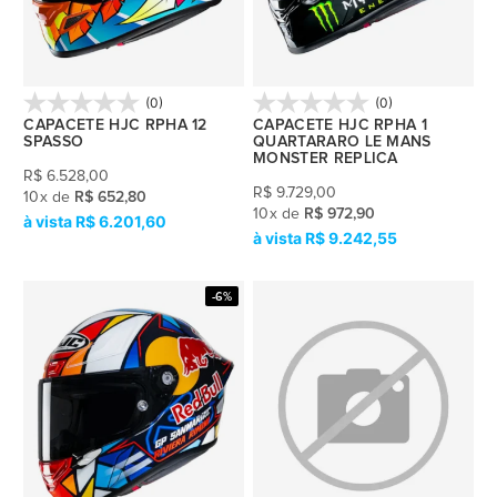
(0)
(0)
CAPACETE HJC RPHA 12
CAPACETE HJC RPHA 1
SPASSO
QUARTARARO LE MANS
MONSTER REPLICA
R$
6.528,00
R$
9.729,00
10
x
de
R$ 652,80
10
x
de
R$ 972,90
R$ 6.201,60
R$ 9.242,55
-6%