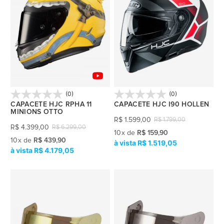
(0)
(0)
CAPACETE HJC RPHA 11
CAPACETE HJC I90 HOLLEN
MINIONS OTTO
R$
1.599,00
R$
1.799,00
R$
4.399,00
R$
6.299,00
10
x
de
R$ 159,90
10
x
de
R$ 439,90
R$ 1.519,05
R$ 4.179,05