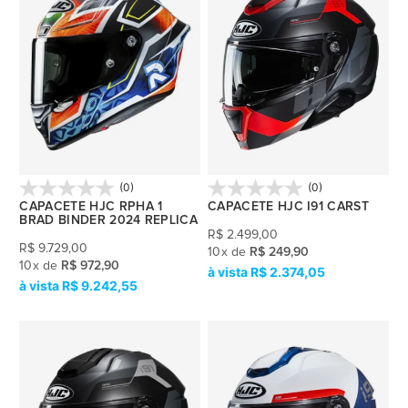
(0)
(0)
CAPACETE HJC RPHA 1
CAPACETE HJC I91 CARST
BRAD BINDER 2024 REPLICA
R$
2.499,00
R$
9.729,00
10
x
de
R$ 249,90
10
x
de
R$ 972,90
R$ 2.374,05
R$ 9.242,55