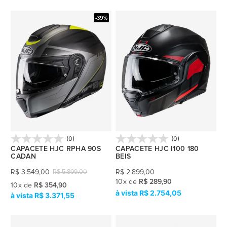
-39%
(0)
(0)
CAPACETE HJC RPHA 90S
CAPACETE HJC I100 180
CADAN
BEIS
R$
3.549,00
R$
2.899,00
R$
5.899,00
10
x
de
R$ 289,90
10
x
de
R$ 354,90
R$ 2.754,05
R$ 3.371,55