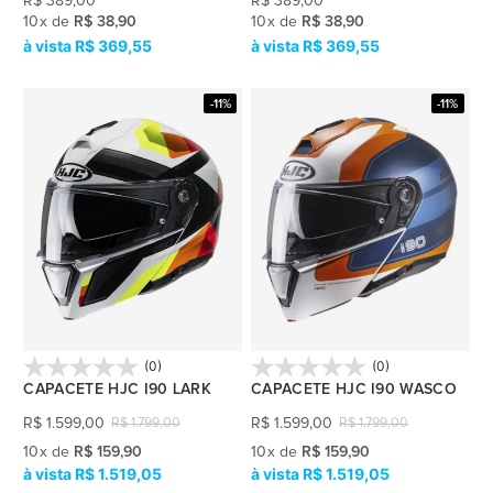
R$
389,00
R$
389,00
10
x
de
R$ 38,90
10
x
de
R$ 38,90
R$ 369,55
R$ 369,55
-11%
-11%
(0)
(0)
CAPACETE HJC I90 LARK
CAPACETE HJC I90 WASCO
R$
1.599,00
R$
1.599,00
R$
1.799,00
R$
1.799,00
10
x
de
R$ 159,90
10
x
de
R$ 159,90
R$ 1.519,05
R$ 1.519,05