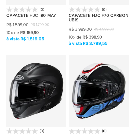
(0)
(0)
CAPACETE HJC I90 MAY
CAPACETE HJC F70 CARBON
UBIS
R$
1.599,00
R$
1.799,00
R$
3.989,00
R$
4.999,00
10
x
de
R$ 159,90
10
x
de
R$ 398,90
R$ 1.519,05
R$ 3.789,55
(0)
(0)