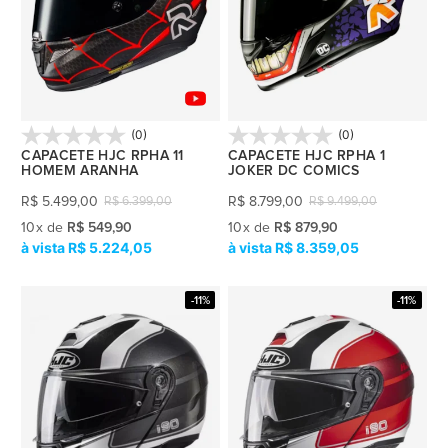
(0)
(0)
CAPACETE HJC RPHA 11
CAPACETE HJC RPHA 1
HOMEM ARANHA
JOKER DC COMICS
R$
5.499,00
R$
8.799,00
R$
6.399,00
R$
9.499,00
10
x
de
R$ 549,90
10
x
de
R$ 879,90
R$ 5.224,05
R$ 8.359,05
-11%
-11%