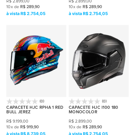
R$
2.899,00
R$
2.899,00
10
x
de
R$ 289,90
10
x
de
R$ 289,90
R$ 2.754,05
R$ 2.754,05
(0)
(0)
CAPACETE HJC RPHA 1 RED
CAPACETE HJC I100 180
BULL JEREZ
MONOCOLOR
R$
9.199,00
R$
2.899,00
10
x
de
R$ 919,90
10
x
de
R$ 289,90
R$ 8.739,05
R$ 2.754,05