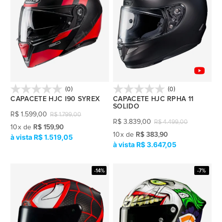
(0)
(0)
CAPACETE HJC I90 SYREX
CAPACETE HJC RPHA 11
SOLIDO
R$
1.599,00
R$
1.799,00
R$
3.839,00
R$
4.499,00
10
x
de
R$ 159,90
10
x
de
R$ 383,90
R$ 1.519,05
R$ 3.647,05
-14%
-7%