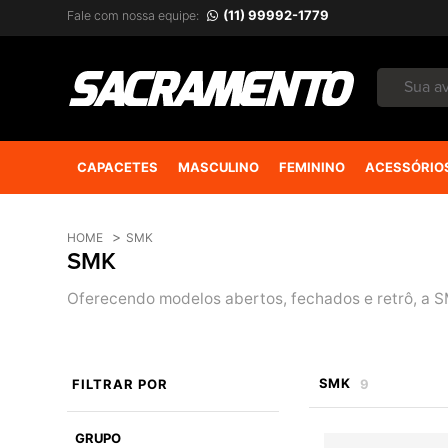
(11) 99992-1779
Fale com nossa equipe:
CAPACETES
MASCULINO
FEMININO
ACESSÓRIO
HOME
SMK
SMK
Oferecendo modelos abertos, fechados e retrô, a S
SMK
FILTRAR
POR
9
GRUPO