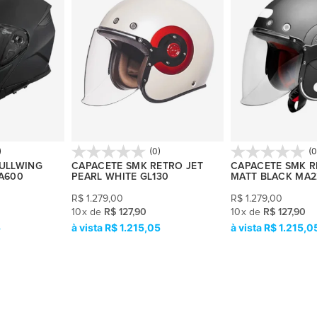
)
(0)
(0
ULLWING
CAPACETE SMK RETRO JET
CAPACETE SMK R
A600
PEARL WHITE GL130
MATT BLACK MA2
R$
1.279,00
R$
1.279,00
10
x
de
R$ 127,90
10
x
de
R$ 127,90
5
R$ 1.215,05
R$ 1.215,0