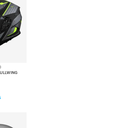
)
GULLWING
5