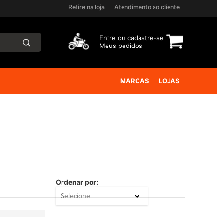
Retire na loja
Atendimento ao cliente
Entre ou
cadastre-se
Meus pedidos
MARCAS
LOJAS
Ordenar por:
Selecione