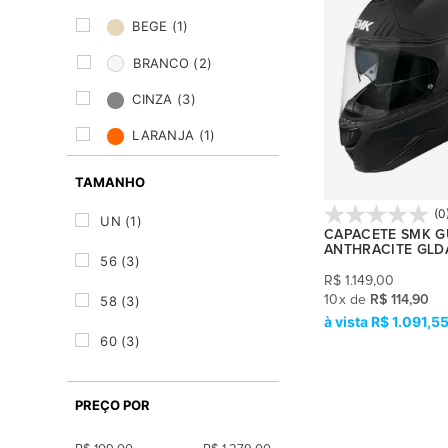
BEGE
(1)
BRANCO
(2)
CINZA
(3)
LARANJA
(1)
PRETO
(4)
TAMANHO
VERDE
(1)
(0
UN
(1)
CAPACETE SMK G
VERMELHO
(2)
ANTHRACITE GLD
56
(3)
R$
1.149,00
10
x
de
R$ 114,90
58
(3)
R$ 1.091,5
60
(3)
62
(3)
PREÇO POR