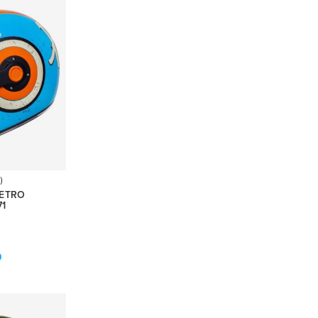
)
RETRO
71
0