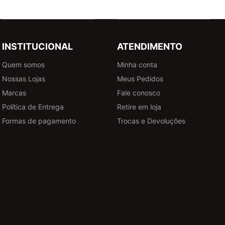
INSTITUCIONAL
ATENDIMENTO
Quem somos
Minha conta
Nossas Lojas
Meus Pedidos
Marcas
Fale conosco
Política de Entrega
Retire em loja
Formas de pagamento
Trocas e Devoluções