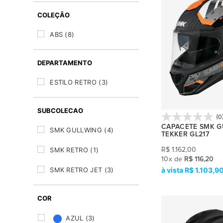
COLEÇÃO
ABS
(8)
DEPARTAMENTO
ESTILO RETRO
(3)
SUBCOLECAO
(0
CAPACETE SMK G
SMK GULLWING
(4)
TEKKER GL217
SMK RETRO
(1)
R$
1.162,00
10
x
de
R$ 116,20
R$ 1.103,9
SMK RETRO JET
(3)
COR
AZUL
(3)