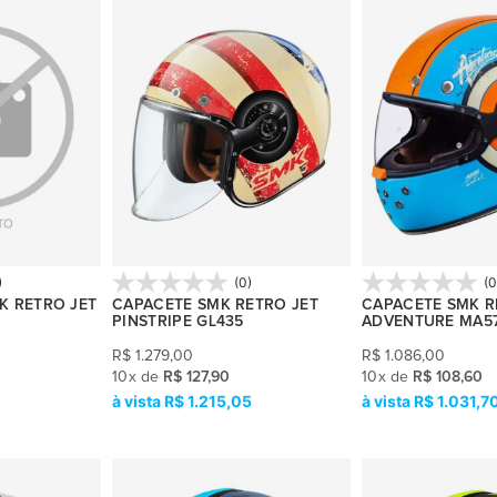
)
(0)
(0
K RETRO JET
CAPACETE SMK RETRO JET
CAPACETE SMK 
PINSTRIPE GL435
ADVENTURE MA5
R$
1.279,00
R$
1.086,00
10
x
de
R$ 127,90
10
x
de
R$ 108,60
R$ 1.215,05
R$ 1.031,7