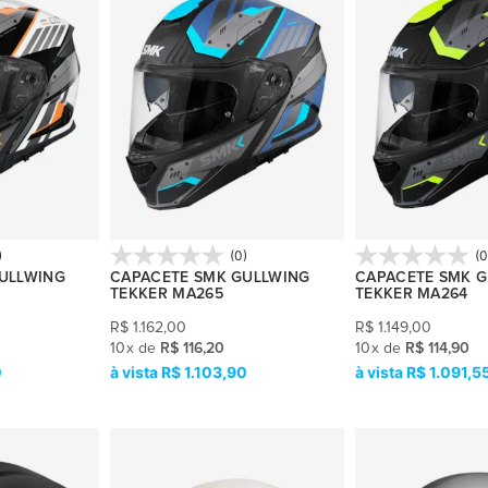
)
(0)
(0
ULLWING
CAPACETE SMK GULLWING
CAPACETE SMK 
TEKKER MA265
TEKKER MA264
R$
1.162,00
R$
1.149,00
10
x
de
R$ 116,20
10
x
de
R$ 114,90
0
R$ 1.103,90
R$ 1.091,5