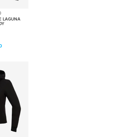
)
E LAGUNA
DY
0