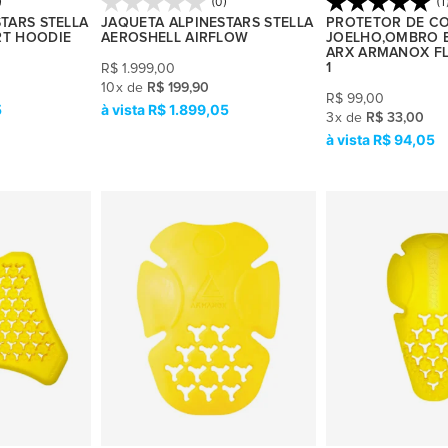
)
(0)
(1
TARS STELLA
JAQUETA ALPINESTARS STELLA
PROTETOR DE C
RT HOODIE
AEROSHELL AIRFLOW
JOELHO,OMBRO 
ARX ARMANOX FL0
1
R$
1.999,00
10
x
de
R$ 199,90
R$
99,00
5
R$ 1.899,05
3
x
de
R$ 33,00
R$ 94,05