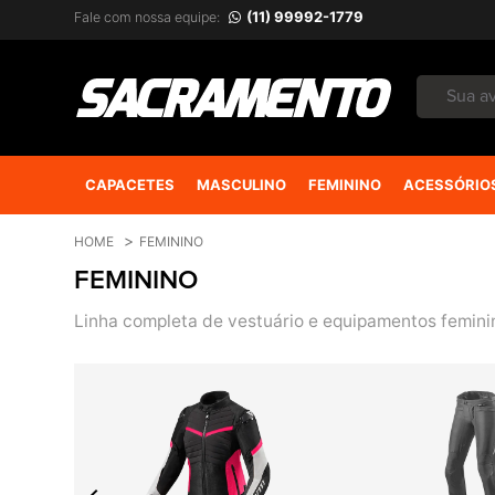
(11) 99992-1779
Fale com nossa equipe:
CAPACETES
MASCULINO
FEMININO
ACESSÓRIO
HOME
FEMININO
FEMININO
Linha completa de vestuário e equipamentos feminino