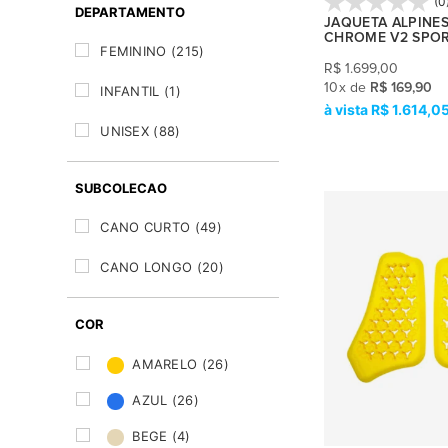
(0
DEPARTAMENTO
AIRBAG
(5)
JAQUETA ALPINES
CANO LONGO
(12)
CHROME V2 SPO
FEMININO
(215)
COLETES
(7)
R$
1.699,00
10
x
de
R$ 169,90
INFANTIL
(1)
COTOVELEIRAS
(5)
R$ 1.614,0
UNISEX
(88)
JOELHEIRA
(4)
PROTETOR DE COLUNA
(15)
SUBCOLECAO
PROTETOR DE OMBRO
(4)
CANO CURTO
(49)
PROTETOR DE PEITO
(1)
CANO LONGO
(20)
PROTETOR DE PESCOÇO
(7)
COR
PROTETOR DE QUADRIL
(1)
AMARELO
(26)
AZUL
(26)
BEGE
(4)