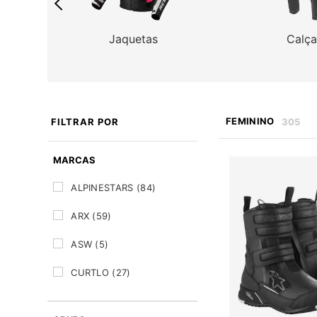
Jaquetas
Calça
FEMININO
FILTRAR
POR
305
MARCAS
ALPINESTARS
(84)
ARX
(59)
ASW
(5)
CURTLO
(27)
DAINESE
(5)