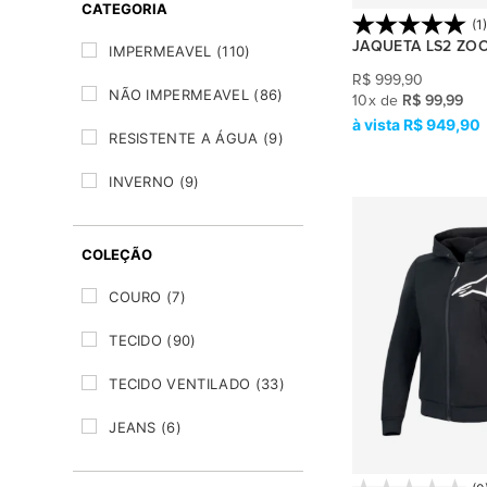
CATEGORIA
JEANS
(6)
(1
JAQUETA LS2 ZO
IMPERMEAVEL
(110)
UMA PEÇA
(2)
R$
999,90
NÃO IMPERMEAVEL
(86)
10
x
de
R$ 99,99
RASPADOR
(2)
R$ 949,90
RESISTENTE A ÁGUA
(9)
BALACLAVA
(11)
INVERNO
(9)
BLUSA
(6)
MEIA ESTAÇÃO
(14)
JAQUETA
(10)
COLEÇÃO
VERÃO
(9)
CALÇA
(8)
COURO
(7)
LUVA
(5)
TECIDO
(90)
CONJUNTO
(1)
TECIDO VENTILADO
(33)
MACACÃO
(3)
JEANS
(6)
MANGUITO
(3)
CANO CURTO
(23)