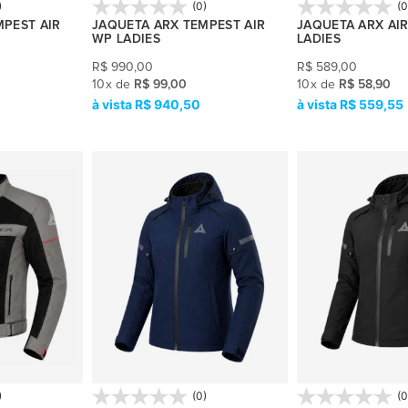
)
(0)
(0
MPEST AIR
JAQUETA ARX TEMPEST AIR
JAQUETA ARX AI
WP LADIES
LADIES
R$
990,00
R$
589,00
10
x
de
R$ 99,00
10
x
de
R$ 58,90
R$ 940,50
R$ 559,55
)
(0)
(0