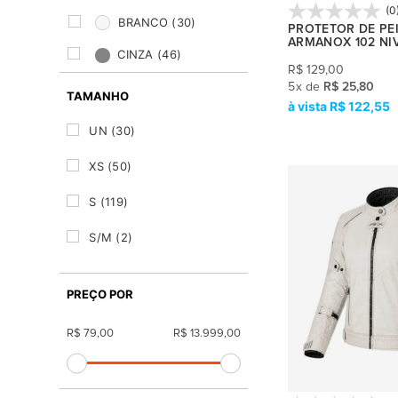
(0
BRANCO
(30)
PROTETOR DE PE
ARMANOX 102 NIV
CINZA
(46)
R$
129,00
CRISTAL
(4)
5
x
de
R$ 25,80
TAMANHO
R$ 122,55
LARANJA
(3)
UN
(30)
MARROM
(3)
XS
(50)
PRATA
(8)
S
(119)
PRETO
(233)
S/M
(2)
ROSA
(17)
P
(1)
ROXO
(2)
PREÇO POR
M
(139)
VERDE
(10)
VERMELHO
(29)
M/L
(1)
L
(150)