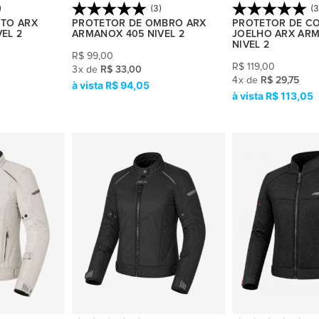
)
(3)
(3
ITO ARX
PROTETOR DE OMBRO ARX
PROTETOR DE C
EL 2
ARMANOX 405 NIVEL 2
JOELHO ARX AR
NIVEL 2
R$
99,00
R$
119,00
3
x
de
R$ 33,00
4
x
de
R$ 29,75
R$ 94,05
R$ 113,05