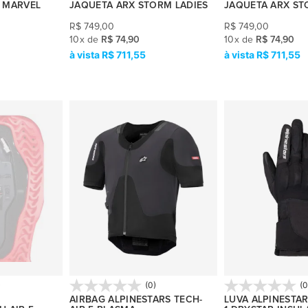
R MARVEL
JAQUETA ARX STORM LADIES
JAQUETA ARX ST
R$
749,00
R$
749,00
10
x
de
R$ 74,90
10
x
de
R$ 74,90
R$ 711,55
R$ 711,55
)
(0)
(0
AIRBAG ALPINESTARS TECH-
LUVA ALPINESTAR