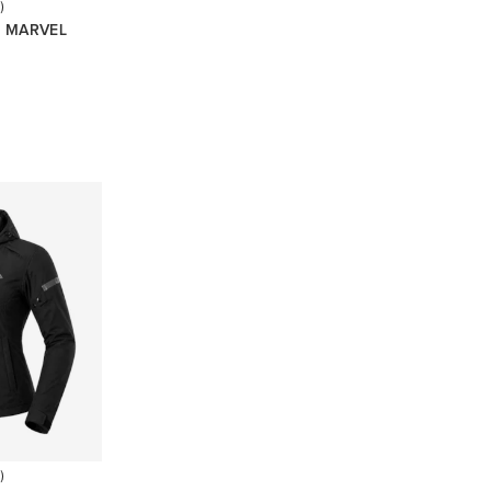
)
R MARVEL
)