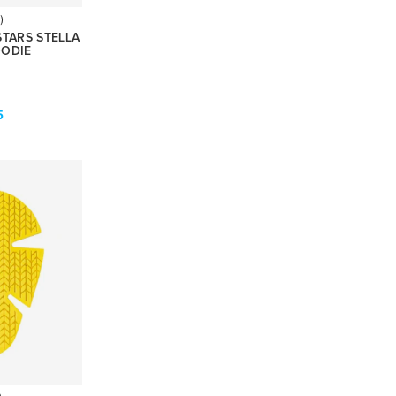
)
STARS STELLA
OODIE
5