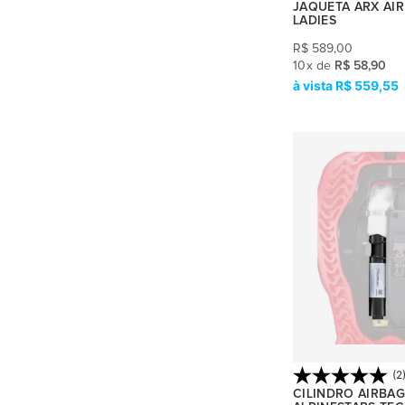
JAQUETA ARX AI
28
(5)
LADIES
29
(2)
R$
589,00
10
x
de
R$ 58,90
30
(6)
R$ 559,55
31
(2)
32
(4)
34
(3)
36
(8)
38
(21)
40
(19)
42
(25)
44
(21)
(2
CILINDRO AIRBAG