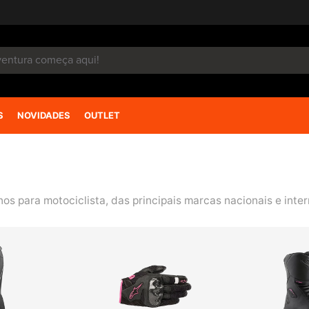
S
NOVIDADES
OUTLET
s para motociclista, das principais marcas nacionais e inter