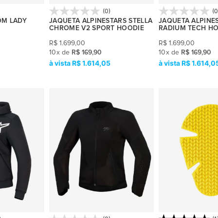
)
(0)
(0
OM LADY
JAQUETA ALPINESTARS STELLA
JAQUETA ALPINE
CHROME V2 SPORT HOODIE
RADIUM TECH H
R$
1.699,00
R$
1.699,00
10
x
de
R$ 169,90
10
x
de
R$ 169,90
R$ 1.614,05
R$ 1.614,0