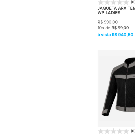
(0
XL
(152)
JAQUETA ARX TE
WP LADIES
2XL
(66)
R$
990,00
10
x
de
R$ 99,00
3XL
(28)
R$ 940,50
4XL
(12)
5XL
(7)
6XL
(3)
G/GG
(1)
3
(2)
4
(2)
5
(1)
6
(2)
(0