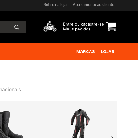
Retire na loja
Atendimento ao cliente
Entre ou
cadastre-se
Meus pedidos
MARCAS
LOJAS
nacionais.