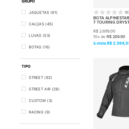
GRUPO
KAVALLERO
(4)
(0
JAQUETAS
(91)
KTM
(3)
BOTA ALPINESTAR
7 TOURING DRYS
CALÇAS
(45)
LEATT
(1)
R$
2.699,00
LUVAS
(53)
10
x
de
R$ 269,90
LS2
(11)
R$ 2.564,0
BOTAS
(16)
NORISK
(1)
MACACÃO
(2)
PANTANEIRO
(1)
TIPO
PROTEÇÕES
(51)
REVIT
(70)
STREET
(92)
SEGUNDA PELE
(30)
SCOTT
(1)
STREET AIR
(28)
CAPA DE CHUVA
(17)
TEXX
(23)
CUSTOM
(3)
TUTTO
(7)
RACING
(9)
X11
(3)
TOURING
(67)