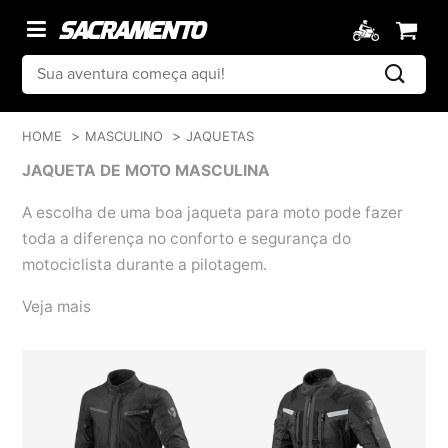
HOME
MASCULINO
JAQUETAS
JAQUETA DE MOTO MASCULINA
A escolha de uma boa jaqueta para moto pode fazer
toda a diferença no conforto e segurança do
motociclista durante a pilotagem.
Veja mais