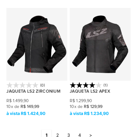
(0)
(1)
JAQUETA LS2 ZIRCONIUM
JAQUETA LS2 APEX
R$
1.499,90
R$
1.299,90
10
x
de
R$ 149,99
10
x
de
R$ 129,99
R$ 1.424,90
R$ 1.234,90
1
2
3
4
>