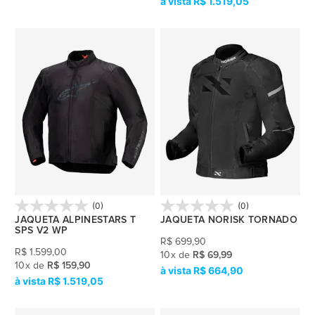
R$ 1.519,05
(0)
(0)
JAQUETA ALPINESTARS T
JAQUETA NORISK TORNADO
SPS V2 WP
R$
699,90
R$
1.599,00
10
x
de
R$ 69,99
10
x
de
R$ 159,90
R$ 664,90
R$ 1.519,05