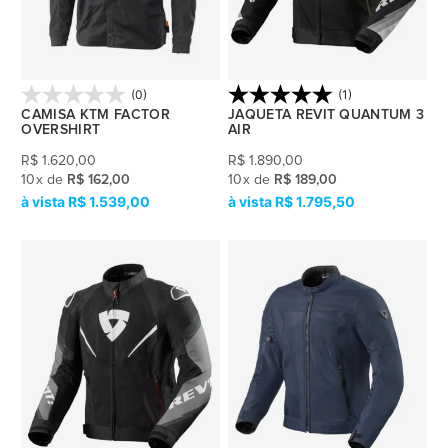
(0)
(1)
CAMISA KTM FACTOR
JAQUETA REVIT QUANTUM 3
OVERSHIRT
AIR
R$
1.620,00
R$
1.890,00
10
x
de
R$ 162,00
10
x
de
R$ 189,00
R$ 1.539,00
R$ 1.795,50