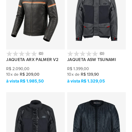
(0)
(0)
JAQUETA ARX PALMER V2
JAQUETA ASW TSUNAMI
R$
2.090,00
R$
1.399,00
10
x
de
R$ 209,00
10
x
de
R$ 139,90
R$ 1.985,50
R$ 1.329,05