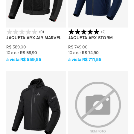
(0)
(2)
JAQUETA ARX AIR MARVEL
JAQUETA ARX STORM
R$
589,00
R$
749,00
10
x
de
R$ 58,90
10
x
de
R$ 74,90
R$ 559,55
R$ 711,55