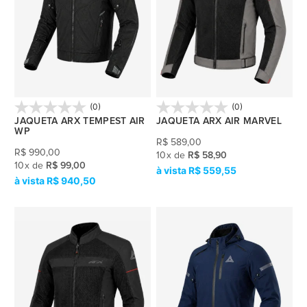
(0)
(0)
JAQUETA ARX TEMPEST AIR
JAQUETA ARX AIR MARVEL
WP
R$
589,00
R$
990,00
10
x
de
R$ 58,90
10
x
de
R$ 99,00
R$ 559,55
R$ 940,50