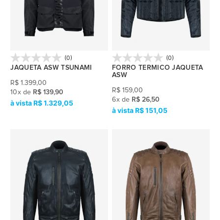
(0)
(0)
JAQUETA ASW TSUNAMI
FORRO TERMICO JAQUETA
ASW
R$
1.399,00
R$
159,00
10
x
de
R$ 139,90
6
x
de
R$ 26,50
R$ 1.329,05
R$ 151,05