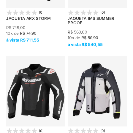
(0)
(0)
JAQUETA ARX STORM
JAQUETA IMS SUMMER
PROOF
R$
749,00
R$
569,00
10
x
de
R$ 74,90
10
x
de
R$ 56,90
R$ 711,55
R$ 540,55
(0)
(0)