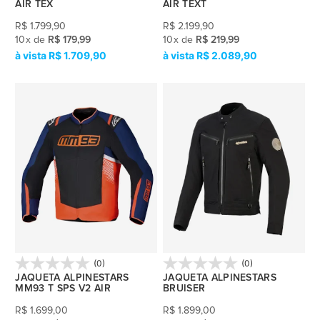
AIR TEX
AIR TEXT
R$
1.799,90
R$
2.199,90
10
x
de
R$ 179,99
10
x
de
R$ 219,99
R$ 1.709,90
R$ 2.089,90
(0)
(0)
JAQUETA ALPINESTARS
JAQUETA ALPINESTARS
MM93 T SPS V2 AIR
BRUISER
R$
1.699,00
R$
1.899,00