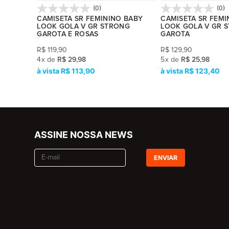
(0)
(0)
 BABY
CAMISETA SR FEMININO BABY
CAMISETA SR FEMI
NG
LOOK GOLA V GR STRONG
LOOK GOLA V GR 
GAROTA E ROSAS
GAROTA
R$
119,90
R$
129,90
4
x
de
R$ 29,98
5
x
de
R$ 25,98
R$ 113,90
R$ 123,40
ASSINE NOSSA NEWS
ENVIAR