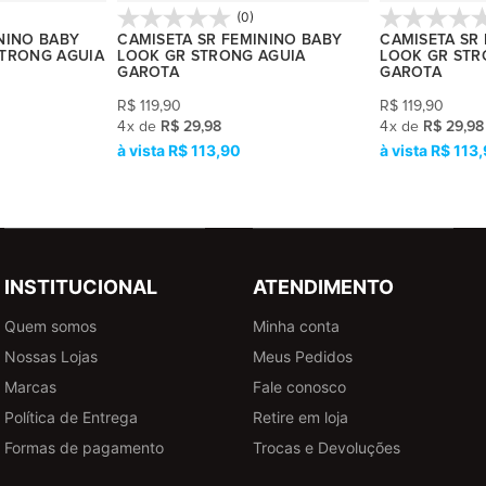
(0)
NINO BABY
CAMISETA SR FEMININO BABY
CAMISETA SR
STRONG AGUIA
LOOK GR STRONG AGUIA
LOOK GR STR
GAROTA
GAROTA
R$
119,90
R$
119,90
4
x
de
R$ 29,98
4
x
de
R$ 29,98
R$ 113,90
R$ 113
INSTITUCIONAL
ATENDIMENTO
Quem somos
Minha conta
Nossas Lojas
Meus Pedidos
Marcas
Fale conosco
Política de Entrega
Retire em loja
Formas de pagamento
Trocas e Devoluções