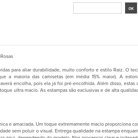
 Rosas
idas para aliar durabilidade, muito conforto e estilo Raiz. O 
que a maioria das camisetas (em média 15% maior). A eston
haverá encolha, pois ela já foi pré-encolhida. Além disso, est
que ultra macio. As estampas são exclusivas e de alta qualidad
nica e amaciada. Um toque extremamente macio proporciona con
iedade sem poluir o visual. Entrega qualidade na estampa enquan
ntra aqui, dependendo do modelo. Nos processos clear e indexado