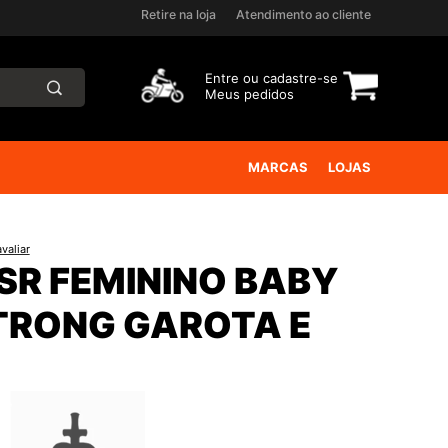
Retire na loja
Atendimento ao cliente
Entre ou
cadastre-se
Meus pedidos
MARCAS
LOJAS
valiar
SR FEMININO BABY
TRONG GAROTA E