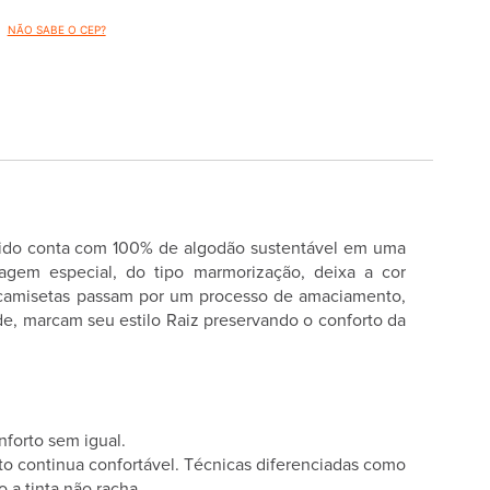
NÃO SABE O CEP?
tecido conta com 100% de algodão sustentável em uma
agem especial, do tipo marmorização, deixa a cor
as camisetas passam por um processo de amaciamento,
e, marcam seu estilo Raiz preservando o conforto da
forto sem igual.
to continua confortável. Técnicas diferenciadas como
 a tinta não racha.