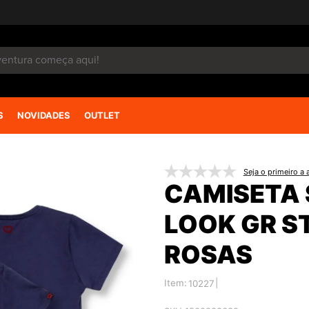
S
NOVIDADES
OUTLET
Seja o primeiro a a
CAMISETA 
LOOK GR S
ROSAS
Item:
|
10227