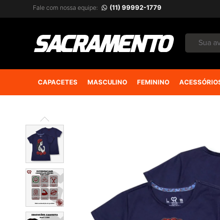
(11) 99992-1779
Fale com nossa equipe:
CAPACETES
MASCULINO
FEMININO
ACESSÓRIO