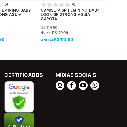
(0)
(0)
 FEMININO BABY
CAMISETA SR FEMININO BABY
CAMISET
ONG AGUIA
LOOK GR STRONG AGUIA
LOOK GR
GAROTA
GAROTA
R$
119,90
R$
119,90
4
x
de
R$ 29,98
4
x
de
R$ 
,90
R$ 113,90
R
CERTIFICADOS
MÍDIAS SOCIAIS
Verificada por