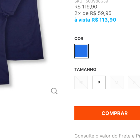
SKU 1500988639
R$ 119,90
2
x
de
R$ 59,95
R$ 113,90
COR
TAMANHO
PP
P
M
G
COMPRAR