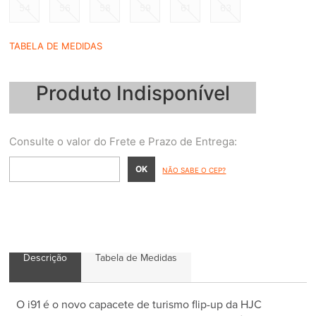
54
56
58
59
61
63
TABELA DE MEDIDAS
Produto Indisponível
NÃO SABE O CEP?
Descrição
Tabela de Medidas
O i91 é o novo capacete de turismo flip-up da HJC