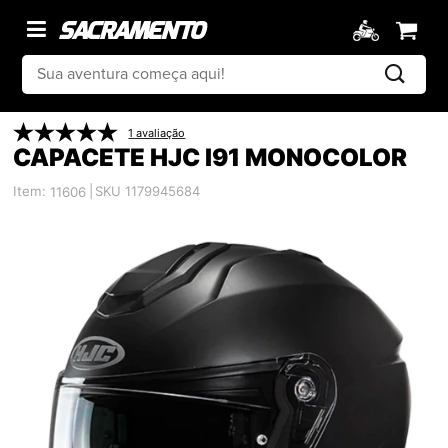
1 avaliação
CAPACETE HJC I91 MONOCOLOR
Item:
|
SKU 1179945684
11606