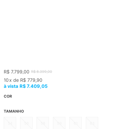
R$ 7.799,00
R$ 8.399,00
10
x
de
R$ 779,90
R$ 7.409,05
COR
TAMANHO
54
56
58
59
61
63