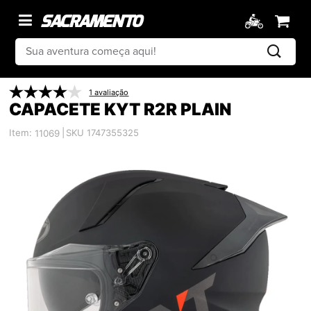
1 avaliação
CAPACETE KYT R2R PLAIN
Item:
|
SKU 1747355325
11069