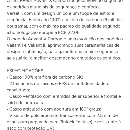
O LS2 FF901 Advant X Carbon foi desenvolvido seguindo
os padrões mundiais de segurança e conforto.
Versátil, com um design único e um toque de estilo e
elegância. Fabricado 100% em fibra de carbono (6 mil fios
por trama), com o máximo padrão de qualidade segundo
a homologação europeia ECE 22.06.
O modelo Advant X Carbon é uma evolução dos modelos
Valiant I e Valiant II, aprimorando suas características de
design e fabricação, para garantir uma maior segurança
ao usuário, e melhor desempenho em todos os sentidos.
ESPECIFICAÇÕES
- Casco 100% em fibra de carbono 6K;
- 2 tamanhos de cascos e EPS de multidensidade e
canaletado;
- Casco ventilado com entradas de ar superior e frontal e
saída de ar traseira;
- Casco articulado com abertura em 180° graus;
- Viseira de policarbonato transparente com 2.5 mm de
espessura preparada para Pinlock (incluso) e resistente à
risco com proteção UV;