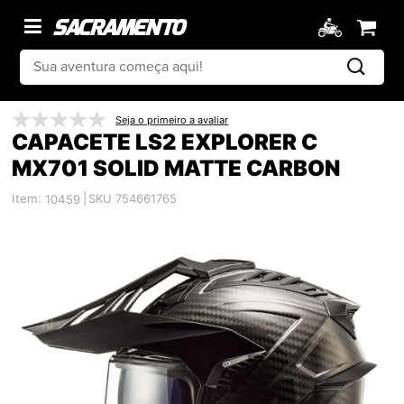
Seja o primeiro a avaliar
CAPACETE LS2 EXPLORER C
MX701 SOLID MATTE CARBON
Item:
|
SKU 754661765
10459