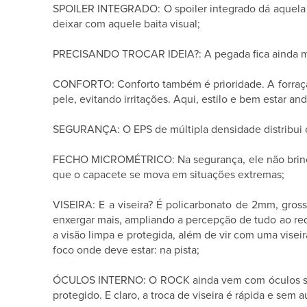
SPOILER INTEGRADO: O spoiler integrado dá aquela a
deixar com aquele baita visual;
PRECISANDO TROCAR IDEIA?: A pegada fica ainda mai
CONFORTO: Conforto também é prioridade. A forração 
pele, evitando irritações. Aqui, estilo e bem estar an
SEGURANÇA: O EPS de múltipla densidade distribui o 
FECHO MICROMÉTRICO: Na segurança, ele não brinca. O
que o capacete se mova em situações extremas;
VISEIRA: E a viseira? É policarbonato de 2mm, gros
enxergar mais, ampliando a percepção de tudo ao red
a visão limpa e protegida, além de vir com uma vis
foco onde deve estar: na pista;
ÓCULOS INTERNO: O ROCK ainda vem com óculos solar 
protegido. E claro, a troca de viseira é rápida e sem a