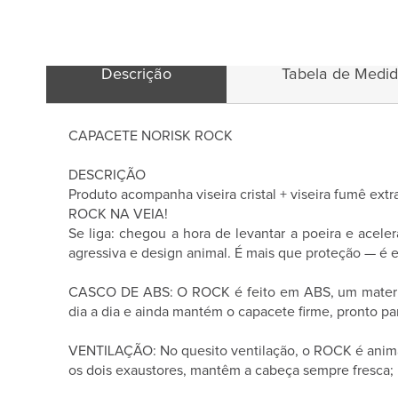
Descrição
Tabela de Medi
CAPACETE NORISK ROCK
DESCRIÇÃO
Produto acompanha viseira cristal + viseira fumê extr
ROCK NA VEIA!
Se liga: chegou a hora de levantar a poeira e acel
agressiva e design animal. É mais que proteção — é e
CASCO DE ABS: O ROCK é feito em ABS, um material 
dia a dia e ainda mantém o capacete firme, pronto par
VENTILAÇÃO: No quesito ventilação, o ROCK é animal. 
os dois exaustores, mantêm a cabeça sempre fresca;