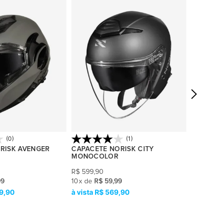
(0)
(1)
RISK AVENGER
CAPACETE NORISK CITY
CAPACET
MONOCOLOR
MONOC
R$
599,90
R$
599,9
99
10
x
de
R$ 59,99
10
x
de
R$
99,90
R$ 569,90
R