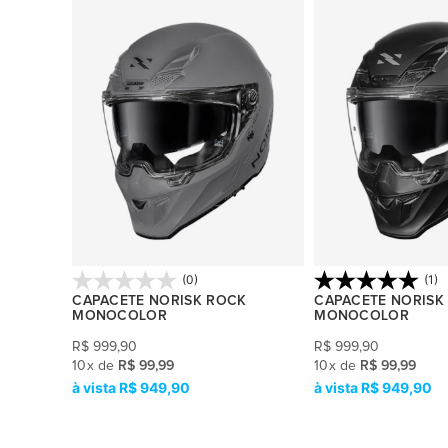
(0)
(1)
W
CAPACETE NORISK ROCK
CAPACETE NORISK
MONOCOLOR
MONOCOLOR
R$
999,90
R$
999,90
10
x
de
R$ 99,99
10
x
de
R$ 99,99
R$ 949,90
R$ 949,90