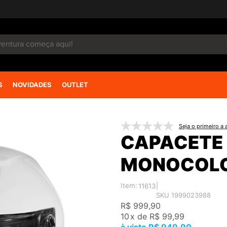
S
NOVIDADES
OUTLET
Seja o primeiro a a
CAPACETE 
MONOCOL
Item:
|
11613
SKU 1999023988
R$ 999,90
10
x
de
R$ 99,99