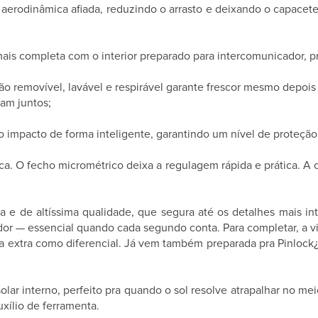
erodinâmica afiada, reduzindo o arrasto e deixando o capacete 
s completa com o interior preparado para intercomunicador, p
removível, lavável e respirável garante frescor mesmo depois 
dam juntos;
impacto de forma inteligente, garantindo um nível de proteção
 fecho micrométrico deixa a regulagem rápida e prática. A cin
sa e de altíssima qualidade, que segura até os detalhes mais i
or — essencial quando cada segundo conta. Para completar, a vis
eira extra como diferencial. Já vem também preparada pra Pinlo
interno, perfeito pra quando o sol resolve atrapalhar no meio 
uxílio de ferramenta.