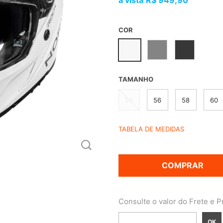
R$ 949,90
COR
TAMANHO
54
56
58
60
TABELA DE MEDIDAS
COMPRAR