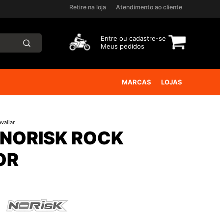
Retire na loja
Atendimento ao cliente
Entre ou
cadastre-se
Meus pedidos
MARCAS
LOJAS
valiar
NORISK ROCK
OR