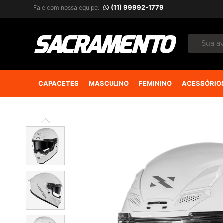
(11) 99992-1779
Fale com nossa equipe:
CAPACETES
MASCULINO
FEMININO
ACESSÓRIO