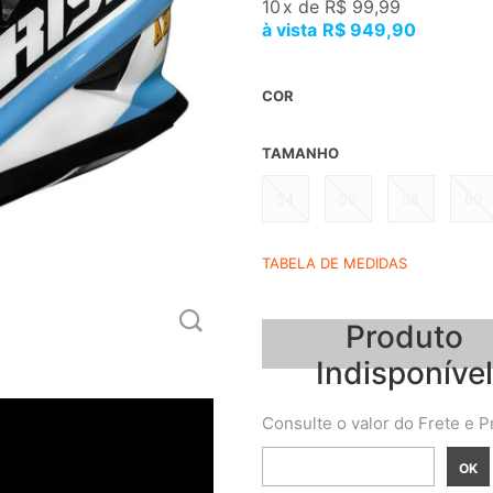
10
x
de
R$ 99,99
R$ 949,90
COR
TAMANHO
54
56
58
60
TABELA DE MEDIDAS
Produto
Indisponível