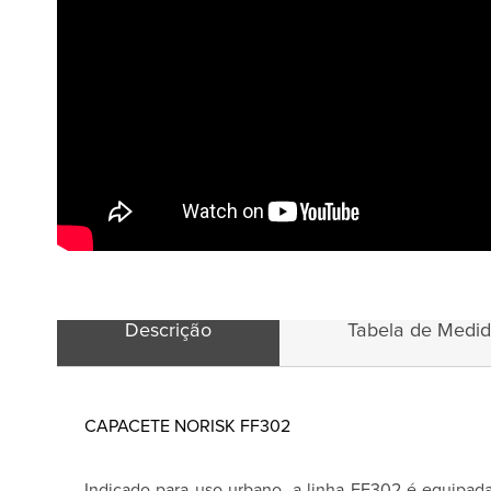
Descrição
Tabela de Medi
CAPACETE NORISK FF302
Indicado para uso urbano, a linha FF302 é equipada