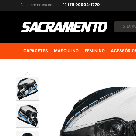
(11) 99992-1779
Fale com nossa equipe:
CAPACETES
MASCULINO
FEMININO
ACESSÓRIO