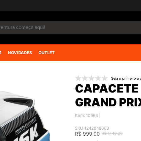
S
NOVIDADES
OUTLET
Seja o primeiro a a
CAPACETE 
GRAND PRI
Item:
|
10964
SKU 1242848663
R$ 999,90
R$ 1.149,00