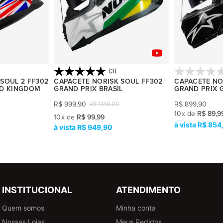
(3)
SOUL 2 FF302
CAPACETE NORISK SOUL FF302
CAPACETE NOR
ED KINGDOM
GRAND PRIX BRASIL
GRAND PRIX 
R$
999,90
R$
899,90
R$
1.149,00
10
x
de
R$ 89,9
10
x
de
R$ 99,99
R$ 854
R$ 949,90
INSTITUCIONAL
ATENDIMENTO
Quem somos
Minha conta
Nossas Lojas
Meus Pedidos