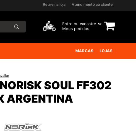
Retire na loja
Atendimento ao cliente
Entre ou
cadastre-se
Meus pedidos
MARCAS
LOJAS
valiar
NORISK SOUL FF302
X ARGENTINA