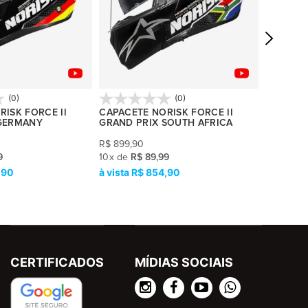
(0)
(0)
ISK FORCE II
CAPACETE NORISK FORCE II
CAPACET
GERMANY
GRAND PRIX SOUTH AFRICA
FACTOR
R$
899,90
R$
999,9
9
10
x
de
R$ 89,99
10
x
de
R$
,90
R$ 854,90
R
CERTIFICADOS
MÍDIAS SOCIAIS