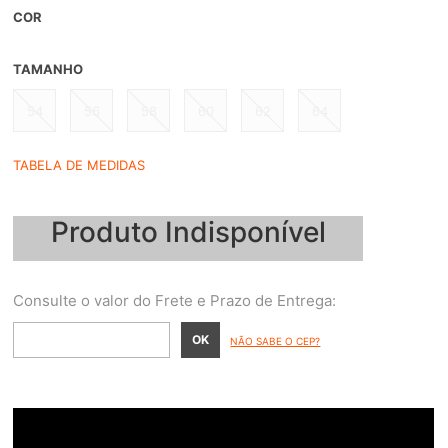
COR
TAMANHO
54
56
58
60
62
64
TABELA DE MEDIDAS
Produto Indisponível
NÃO SABE O CEP?