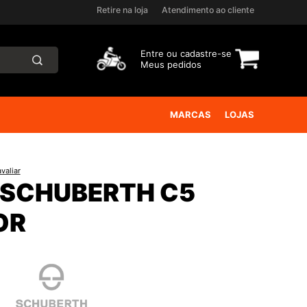
Retire na loja
Atendimento ao cliente
Entre ou
cadastre-se
Meus pedidos
MARCAS
LOJAS
valiar
 SCHUBERTH C5
OR