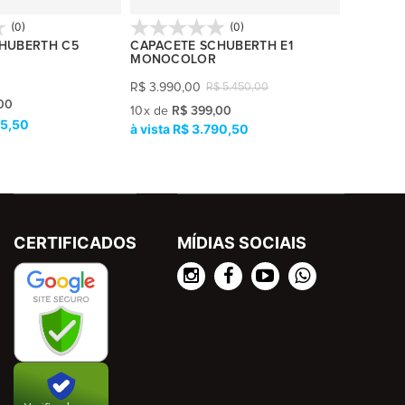
(0)
(0)
HUBERTH C5
CAPACETE SCHUBERTH E1
CAPACET
MONOCOLOR
MONOC
R$
3.990,00
R$
6.490
R$
5.450,00
00
10
x
de
R$
10
x
de
R$ 399,00
75,50
R$
R$ 3.790,50
CERTIFICADOS
MÍDIAS SOCIAIS