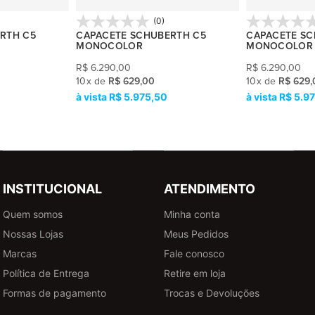
(0)
RTH C5
CAPACETE SCHUBERTH C5
CAPACETE SC
MONOCOLOR
MONOCOLOR
R$
6.290,00
R$
6.290,00
10
x
de
R$ 629,00
10
x
de
R$ 629,
R$ 5.975,50
R$ 5.9
INSTITUCIONAL
ATENDIMENTO
Quem somos
Minha conta
Nossas Lojas
Meus Pedidos
Marcas
Fale conosco
Política de Entrega
Retire em loja
Formas de pagamento
Trocas e Devoluções