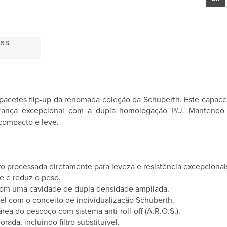
das
acetes flip-up da renomada coleção da Schuberth. Este capace
ança excepcional com a dupla homologação P/J. Mantendo a 
compacto e leve.
o processada diretamente para leveza e resistência excepcionai
e e reduz o peso.
com uma cavidade de dupla densidade ampliada.
vel com o conceito de individualização Schuberth.
rea do pescoço com sistema anti-roll-off (A.R.O.S.).
ada, incluindo filtro substituível.