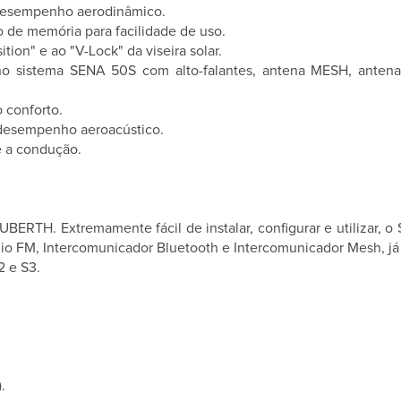
r desempenho aerodinâmico.
de memória para facilidade de uso.
ion" e ao "V-Lock" da viseira solar.
o sistema SENA 50S com alto-falantes, antena MESH, antena 
 conforto.
 desempenho aeroacústico.
te a condução.
BERTH. Extremamente fácil de instalar, configurar e utilizar
dio FM, Intercomunicador Bluetooth e Intercomunicador Mesh, já 
 e S3.
.