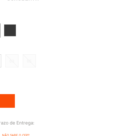
63
65
NÃO SABE O CEP?