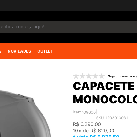
S
NOVIDADES
OUTLET
Seja o primeiro a a
CAPACETE
MONOCOL
Item:
|
09600
SKU 1203913031
R$ 6.290,00
10
x
de
R$ 629,00