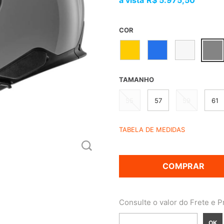
R$ 5.975,50
COR
TAMANHO
55
57
59
61
TABELA DE MEDIDAS
COMPRAR