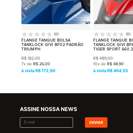
(0)
(0)
GIVI
FLANGE TANQUE BOLSA
FLANGE TANQUE B
ROS)
TANKLOCK GIVI BF02 PADRÃO
TANKLOCK GIVI BF
TRIUMPH
TIGER SPORT 660 
R$
182,00
R$
489,00
7
x
de
R$ 26,00
10
x
de
R$ 48,90
R$ 172,90
R$ 464,55
ASSINE NOSSA NEWS
ENVIAR