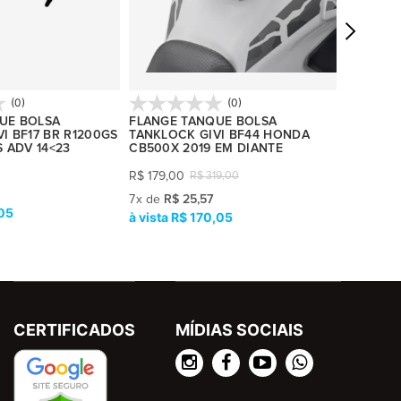
(0)
(0)
UE BOLSA
FLANGE TANQUE BOLSA
BOLSA D
I BF17 BR R1200GS
TANKLOCK GIVI BF44 HONDA
TANKLOCK
S ADV 14<23
CB500X 2019 EM DIANTE
R$
759,0
R$
179,00
R$
319,00
10
x
de
R$
R
7
x
de
R$ 25,57
,05
R$ 170,05
CERTIFICADOS
MÍDIAS SOCIAIS