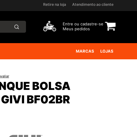
Retire na loja
Atendimento ao cliente
Entre ou
cadastre-se
Meus pedidos
MARCAS
LOJAS
valiar
NQUE BOLSA
GIVI BF02BR