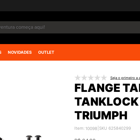
S
NOVIDADES
OUTLET
Seja o primeiro a a
FLANGE TA
TANKLOCK 
TRIUMPH
Item:
|
SKU 625840299
10098