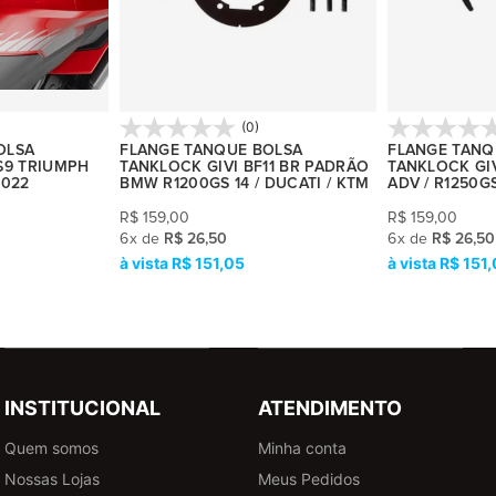
(0)
OLSA
FLANGE TANQUE BOLSA
FLANGE TANQ
69 TRIUMPH
TANKLOCK GIVI BF11 BR PADRÃO
TANKLOCK GIV
2022
BMW R1200GS 14 / DUCATI / KTM
ADV / R1250G
R$
159,00
R$
159,00
6
x
de
R$ 26,50
6
x
de
R$ 26,50
R$ 151,05
R$ 151
INSTITUCIONAL
ATENDIMENTO
Quem somos
Minha conta
Nossas Lojas
Meus Pedidos