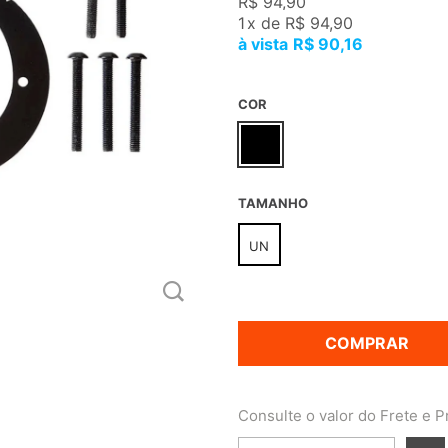
R$ 94,90
1
x
de
R$ 94,90
R$ 90,16
COR
TAMANHO
UN
COMPRAR