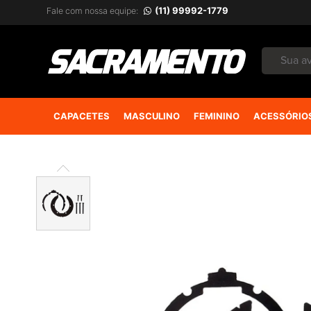
(11) 99992-1779
Fale com nossa equipe:
CAPACETES
MASCULINO
FEMININO
ACESSÓRIO