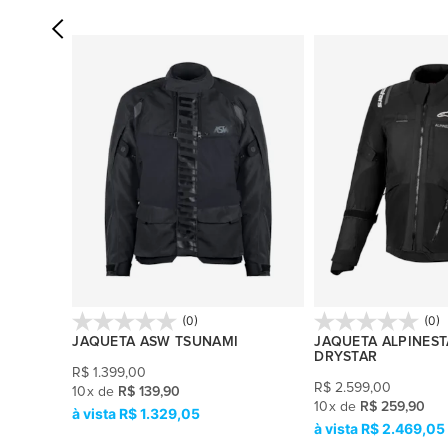
(0)
(0)
FLIGHT
JAQUETA ASW TSUNAMI
JAQUETA ALPINEST
DRYSTAR
R$
1.399,00
R$
2.599,00
10
x
de
R$ 139,90
10
x
de
R$ 259,90
R$ 1.329,05
R$ 2.469,05