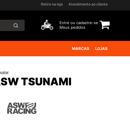
Retire na loja
Atendimento ao cliente
Entre ou
cadastre-se
Meus pedidos
MARCAS
LOJAS
valiar
ASW TSUNAMI