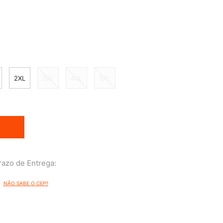
2XL
3XL
4XL
5XL
NÃO SABE O CEP?