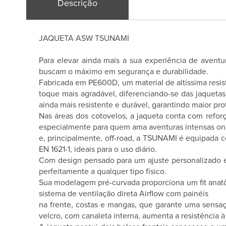
Descrição
JAQUETA ASW TSUNAMI
Para elevar ainda mais a sua experiência de avent
buscam o máximo em segurança e durabilidade.
Fabricada em PE600D, um material de altíssima resis
toque mais agradável, diferenciando-se das jaqueta
ainda mais resistente e durável, garantindo maior p
Nas áreas dos cotovelos, a jaqueta conta com refo
especialmente para quem ama aventuras intensas on
e, principalmente, off-road, a TSUNAMI é equipada co
EN 1621-1, ideais para o uso diário.
Com design pensado para um ajuste personalizado e 
perfeitamente a qualquer tipo físico.
Sua modelagem pré-curvada proporciona um fit anatô
sistema de ventilação direta Airflow com painéis
na frente, costas e mangas, que garante uma sensa
velcro, com canaleta interna, aumenta a resistência à