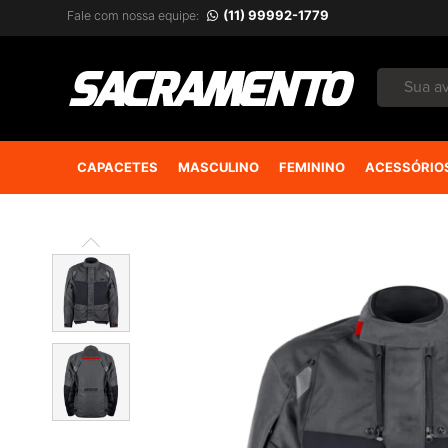
(11) 99992-1779
Fale com nossa equipe:
CAPACETES
MASCULINO
FEMININO
ACESSÓRIO