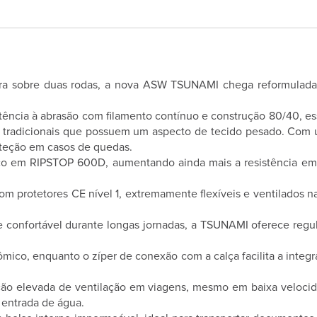
ura sobre duas rodas, a nova ASW TSUNAMI chega reformulada 
tência à abrasão com filamento contínuo e construção 80/40, e
s tradicionais que possuem um aspecto de tecido pesado. Com u
roteção em casos de quedas.
rço em RIPSTOP 600D, aumentando ainda mais a resistência em
m protetores CE nível 1, extremamente flexíveis e ventilados n
confortável durante longas jornadas, a TSUNAMI oferece regula
mico, enquanto o zíper de conexão com a calça facilita a inte
ção elevada de ventilação em viagens, mesmo em baixa veloci
 entrada de água.