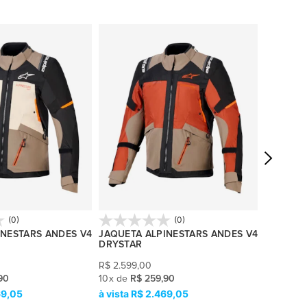
(0)
(0)
INESTARS ANDES V4
JAQUETA ALPINESTARS ANDES V4
JAQUETA
DRYSTAR
ACTION 
R$
2.599,00
R$
1.599,
90
10
x
de
R$ 259,90
10
x
de
R$
69,05
R$ 2.469,05
R$