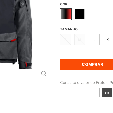
COR
TAMANHO
S
M
L
XL
COMPRAR