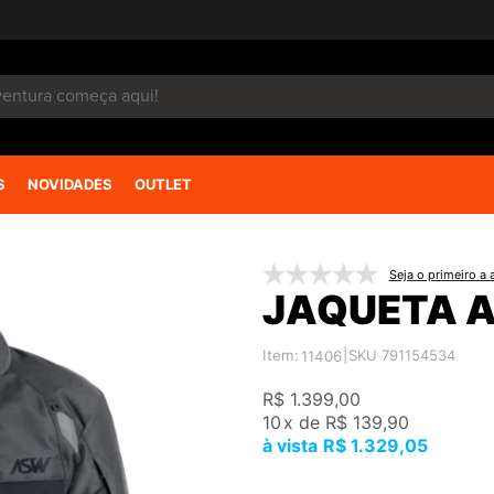
S
NOVIDADES
OUTLET
Seja o primeiro a a
JAQUETA 
Item:
|
SKU 791154534
11406
R$ 1.399,00
10
x
de
R$ 139,90
R$ 1.329,05