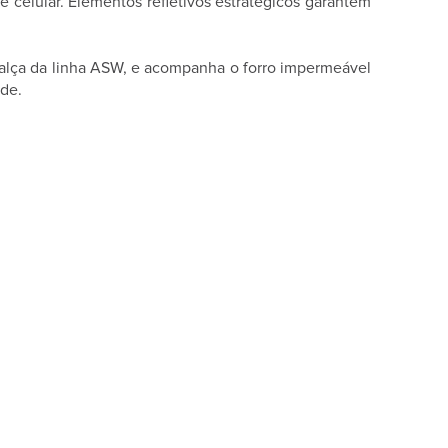
e celular. Elementos refletivos estratégicos garantem
alça da linha ASW, e acompanha o forro impermeável
ade.