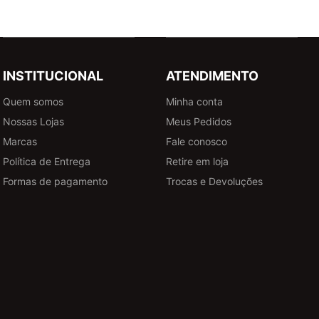
INSTITUCIONAL
ATENDIMENTO
Quem somos
Minha conta
Nossas Lojas
Meus Pedidos
Marcas
Fale conosco
Política de Entrega
Retire em loja
Formas de pagamento
Trocas e Devoluções