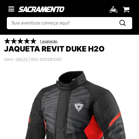
1 avaliação
JAQUETA REVIT DUKE H2O
Item:
|
SKU 620281080
09525