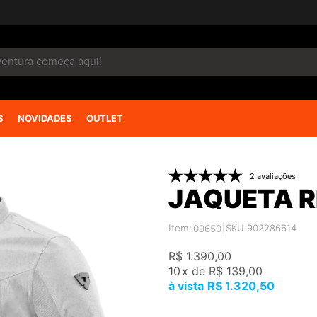
S
NOVIDADES
OUTLET
2 avaliações
JAQUETA RE
Item:
|
SKU 902286614
09650
R$ 1.390,00
10
x
de
R$ 139,00
R$ 1.320,50