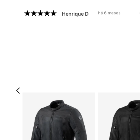
há 6 meses
Henrique D
-8%