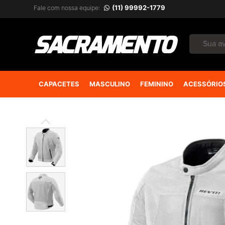
(11) 99992-1779
Fale com nossa equipe:
CAPACETES
MASCULINO
FEMININO
ACESSÓRIO