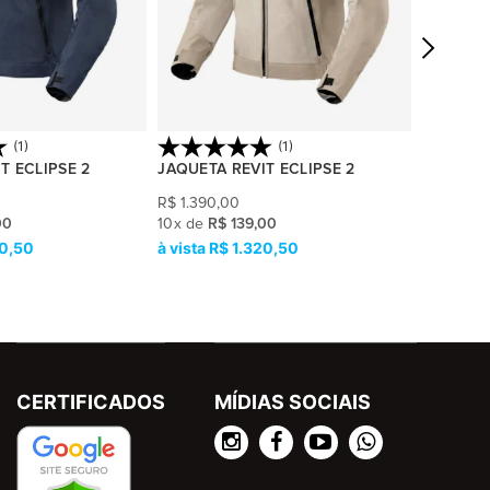
(1)
(1)
T ECLIPSE 2
JAQUETA REVIT ECLIPSE 2
JAQUETA
R$
1.390,00
R$
1.390,
00
10
x
de
R$ 139,00
10
x
de
R$
20,50
R$ 1.320,50
R
CERTIFICADOS
MÍDIAS SOCIAIS