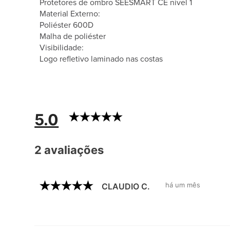
Protetores de ombro SEESMART CE nível 1
Material Externo:
Poliéster 600D
Malha de poliéster
Visibilidade:
Logo refletivo laminado nas costas
5.0
2 avaliações
há um mês
CLAUDIO C.