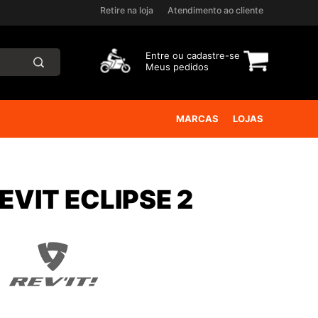
Retire na loja
Atendimento ao cliente
Entre ou
cadastre-se
Meus pedidos
MARCAS
LOJAS
VIT ECLIPSE 2