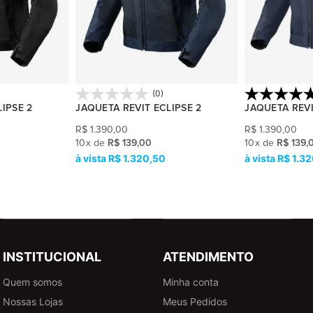
(0)
IPSE 2
JAQUETA REVIT ECLIPSE 2
JAQUETA REVI
R$
1.390,00
R$
1.390,00
10
x
de
R$ 139,00
10
x
de
R$ 139,
R$ 1.320,50
R$ 1.3
INSTITUCIONAL
ATENDIMENTO
Quem somos
Minha conta
Nossas Lojas
Meus Pedidos