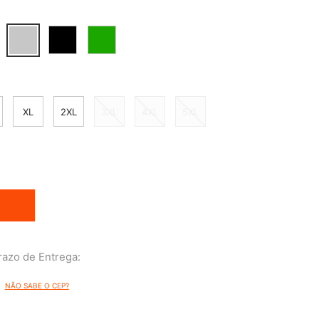
XL
2XL
3XL
4XL
5XL
NÃO SABE O CEP?