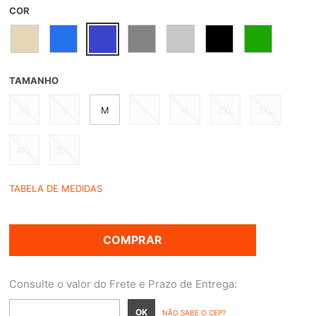
COR
TAMANHO
XS
S
M
L
XL
2XL
3XL
4XL
5XL
TABELA DE MEDIDAS
COMPRAR
NÃO SABE O CEP?