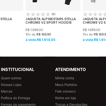
(0)
 STELLA
JAQUETA ALPINESTARS STELLA
JAQUETA ALP
CHROME V2 SPORT HOODIE
CHROME V2 S
R$
1.699,00
R$
1.699,00
10
x
de
R$ 169,90
10
x
de
R$ 169,
R$ 1.614,05
R$ 1.61
INSTITUCIONAL
ATENDIMENTO
Quem somos
Minha conta
Nossas Lojas
Meus Pedidos
Marcas
Fale conosco
Política de Entrega
Retire em loja
Formas de pagamento
Trocas e Devoluções