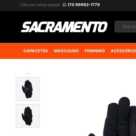
(11) 99992-1779
Fale com nossa equipe:
CAPACETES
MASCULINO
FEMININO
ACESSÓRIO