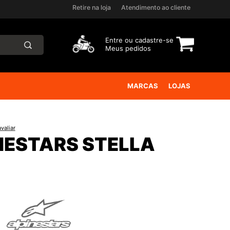
Retire na loja
Atendimento ao cliente
Entre ou
cadastre-se
Meus pedidos
MARCAS
LOJAS
valiar
NESTARS STELLA