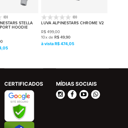
(0)
(0)
INESTARS STELLA
LUVA ALPINESTARS CHROME V2
LUVA AL
PORT HOODIE
R$
499,00
R$
499,0
10
x
de
R$ 49,90
10
x
de
R$
90
R$ 474,05
R
4,05
CERTIFICADOS
MÍDIAS SOCIAIS