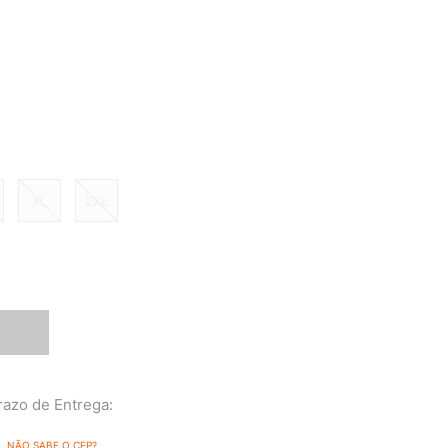
XL
2XL
NÃO SABE O CEP?