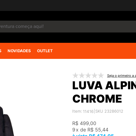
S
NOVIDADES
OUTLET
Seja o primeiro a a
LUVA ALPI
CHROME
Item:
|
SKU 23286012
11416
R$ 499,00
9
x
de
R$ 55,44