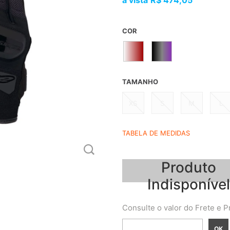
R$ 474,05
COR
TAMANHO
XS
S
M
L
TABELA DE MEDIDAS
Produto
Indisponível