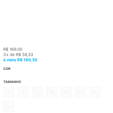
R$ 169,00
3
x
de
R$ 56,33
R$ 160,55
COR
TAMANHO
S
M
L
XL
2XL
3XL
4XL
5XL