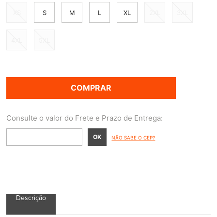
XS
S
M
L
XL
2XL
3XL
4XL
5XL
COMPRAR
NÃO SABE O CEP?
Descrição