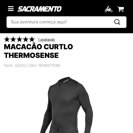
1 avaliação
MACACÃO CURTLO
THERMOSENSE
Item:
|
SKU 1608971596
04012