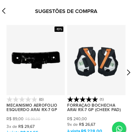
SUGESTÕES DE COMPRA
0%
-10%
(0)
(1)
MECANISMO AEROFOLIO
FORRAÇAO BOCHECHA
F
ESQUERDO ARAI RX-7 GP
ARAI RX-7 GP (CHEEK PAD)
A
P
R$
89,00
R$
240,00
R$
99,00
R
9
x
de
R$ 26,67
3
x
de
R$ 29,67
R$ 228,00
1