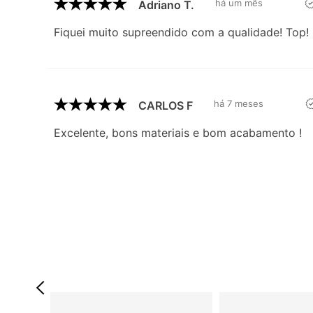
há um mês
Adriano T.
Fiquei muito supreendido com a qualidade! Top!
há 7 meses
CARLOS F
Excelente, bons materiais e bom acabamento !