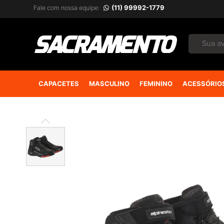
(11) 99992-1779
Fale com nossa equipe:
CAPACETES
MASCULINO
FEMININO
ACESSÓRIO