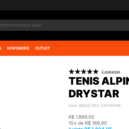
S
NOVIDADES
OUTLET
2 avaliações
TENIS ALP
DRYSTAR
Item:
|
SKU 539749398
09555
R$ 1.899,00
10
x
de
R$ 189,90