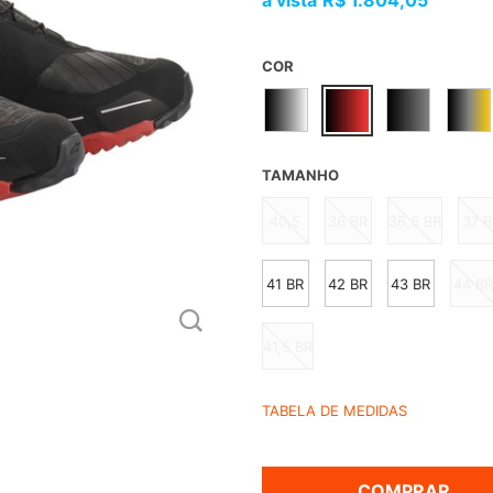
R$ 1.804,05
COR
TAMANHO
40,5
36 BR
36,5 BR
37 B
41 BR
42 BR
43 BR
44 B
41,5 BR
TABELA DE MEDIDAS
COMPRAR