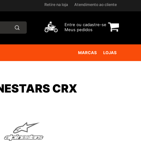
Retire na loja
Atendimento ao cliente
Entre ou
cadastre-se
Meus pedidos
MARCAS
LOJAS
INESTARS CRX