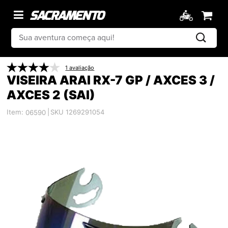
1 avaliação
VISEIRA ARAI RX-7 GP / AXCES 3 /
AXCES 2 (SAI)
Item:
|
SKU 1269291054
06590