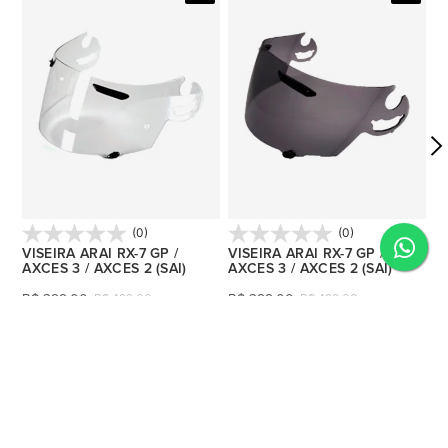
(0)
(0)
VISEIRA ARAI RX-7 GP /
VISEIRA ARAI RX-7 GP /
V
AXCES 3 / AXCES 2 (SAI)
AXCES 3 / AXCES 2 (SAI)
A
T
R$
399,00
R$
399,00
R$
499,00
R$
499,00
R
10
x
de
R$ 39,90
10
x
de
R$ 39,90
1
R$ 379,05
R$ 379,05