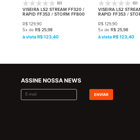
(0)
(0)
F353 UFO
VISEIRA LS2 STREAM FF320 /
VISEIRA LS2 STREA
RAPID FF353 / STORM FF800
RAPID FF353 / ST
R$
129,90
R$
129,90
5
x
de
R$ 25,98
5
x
de
R$ 25,98
R$ 123,40
R$ 123,40
ASSINE NOSSA NEWS
ENVIAR